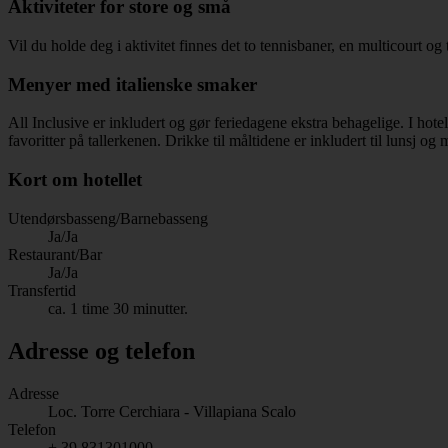
Aktiviteter for store og små
Vil du holde deg i aktivitet finnes det to tennisbaner, en multicourt o
Menyer med italienske smaker
All Inclusive er inkludert og gør feriedagene ekstra behagelige. I hotel
favoritter på tallerkenen. Drikke til måltidene er inkludert til lunsj o
Kort om hotellet
Utendørsbasseng/Barnebasseng
Ja/Ja
Restaurant/Bar
Ja/Ja
Transfertid
ca. 1 time 30 minutter.
Adresse og telefon
Adresse
Loc. Torre Cerchiara - Villapiana Scalo
Telefon
+ 39 831301000