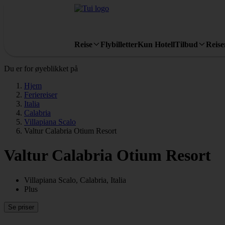
Reise
Flybilletter
Kun Hotell
Tilbud
Reis
Du er for øyeblikket på
Hjem
Feriereiser
Italia
Calabria
Villapiana Scalo
Valtur Calabria Otium Resort
Valtur Calabria Otium Resort
Villapiana Scalo, Calabria, Italia
Plus
Se priser