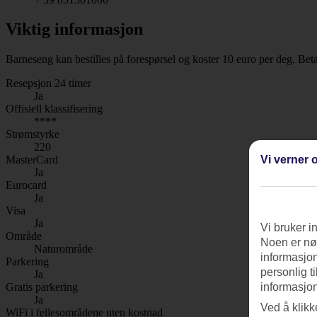
Viktig informasjon
Barneseng kan bestilles på forespørsel og koster 10 euro per deg. Beta
Resepsjon 24 timer
Ja
Offisiell klassifisering
****
Strømstyrke
220
Vi verner o
MasterCard
Ja
Eurocard
Ja
Visa
Ja
Vi bruker i
Område
Noen er nød
Naturområde
informasjon
Parkering
personlig t
Ja
Gratis parkering
informasjon
Ja
Ved å klikk
WiFi i fellesområdene uten kostnad