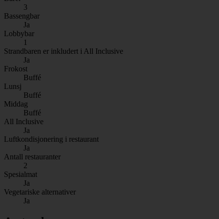
3
Bassengbar
Ja
Lobbybar
1
Strandbaren er inkludert i All Inclusive
Ja
Frokost
Buffé
Lunsj
Buffé
Middag
Buffé
All Inclusive
Ja
Luftkondisjonering i restaurant
Ja
Antall restauranter
2
Spesialmat
Ja
Vegetariske alternativer
Ja