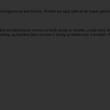
g treningsrom du kan benytte. Hotellet har også tenkt på de yngste gjeste
lets hovedrestaurant serveres et bredt utvalg av forretter, varme retter, 
g middag, og hotellets barer serverer et utvalg av drikkevarer. I avsnitt