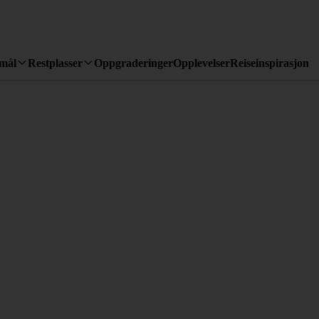
emål
Restplasser
Oppgraderinger
Opplevelser
Reiseinspirasjon