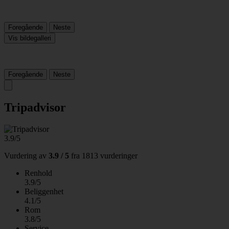
Foregående
Neste
Vis bildegalleri
Foregående
Neste
Tripadvisor
3.9/5
Vurdering av
3.9 / 5
fra
1813 vurderinger
Renhold
3.9/5
Beliggenhet
4.1/5
Rom
3.8/5
Service