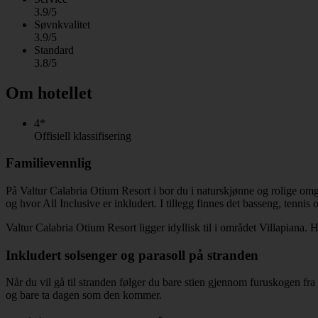
3.9/5
Søvnkvalitet
3.9/5
Standard
3.8/5
Om hotellet
4*
Offisiell klassifisering
Familievennlig
På Valtur Calabria Otium Resort i bor du i naturskjønne og rolige omgi
og hvor All Inclusive er inkludert. I tillegg finnes det basseng, tennis o
Valtur Calabria Otium Resort ligger idyllisk til i området Villapiana. 
Inkludert solsenger og parasoll på stranden
Når du vil gå til stranden følger du bare stien gjennom furuskogen fra 
og bare ta dagen som den kommer.