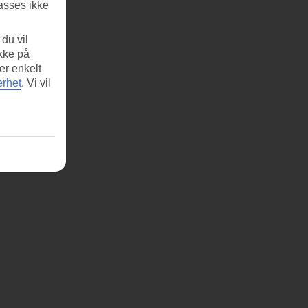
asses ikke
du vil
ikke på
er enkelt
erhet
.
Vi vil