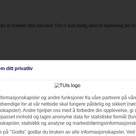
les til hotellet etter ankomst. Det er kun mulig med en barneseng per r
m ditt privatliv
nformasjonskapsler og andre funksjoner fra våre partnere på våre
vendige for at vår nettside skal fungere pålitelig og sikkert (n
skapsler). Andre hjelper oss med å forbedre din opplevelse, gi
ilpasset innhold og lagre anonyme data for statistiske formål (fu
skapsler, statistikk og analyse og markedsføringsinformasjonsk
e på "Godta" godtar du bruken av alle informasjonskapsler. Ved 