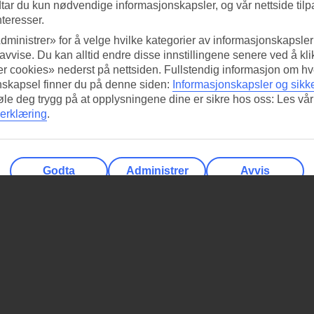
tar du kun nødvendige informasjonskapsler, og vår nettside tilp
nteresser.
dministrer» for å velge hvilke kategorier av informasjonskapsler 
 avvise. Du kan alltid endre disse innstillingene senere ved å kl
r cookies» nederst på nettsiden. Fullstendig informasjon om hv
nskapsel finner du på denne siden:
Informasjonskapsler og sikk
føle deg trygg på at opplysningene dine er sikre hos oss: Les vår
erklæring
.
Godta
Administrer
Avvis