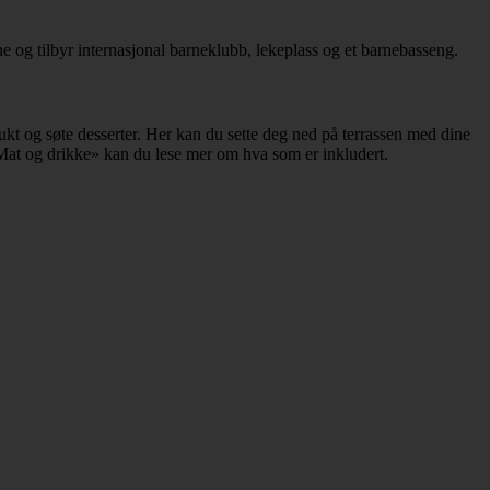
ne og tilbyr internasjonal barneklubb, lekeplass og et barnebasseng.
frukt og søte desserter. Her kan du sette deg ned på terrassen med dine
et «Mat og drikke» kan du lese mer om hva som er inkludert.