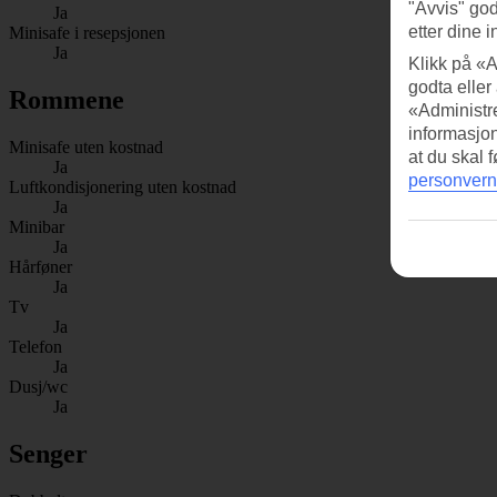
"Avvis" god
Ja
etter dine i
Minisafe i resepsjonen
Ja
Klikk på «A
godta eller
Rommene
«Administre
informasjo
Minisafe uten kostnad
at du skal 
Ja
personvern
Luftkondisjonering uten kostnad
Ja
Minibar
Ja
Hårføner
Ja
Tv
Ja
Telefon
Ja
Dusj/wc
Ja
Senger