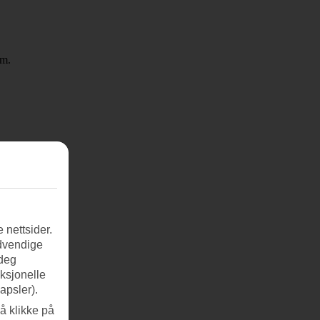
om.
 nettsider.
ødvendige
 deg
nksjonelle
apsler).
å klikke på