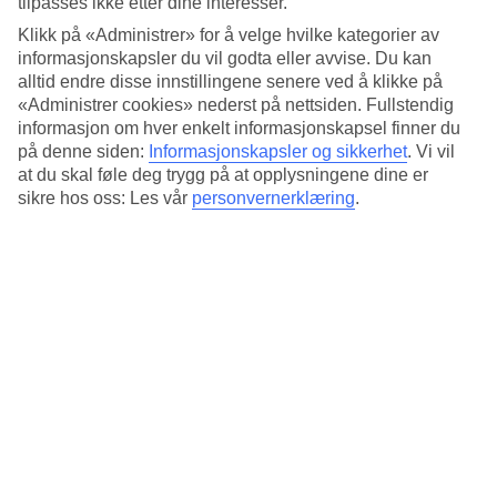
tilpasses ikke etter dine interesser.
Solsenger på stranden er inkludert
Klikk på «Administrer» for å velge hvilke kategorier av
På Grotticelle-stranden har hotellet et eget område for gjestene sine.
informasjonskapsler du vil godta eller avvise. Du kan
Her venter herlig strandliv med solsenger og parasoller som er
alltid endre disse innstillingene senere ved å klikke på
inkludert, og med hotellets kostnadsfrie busservice kommer du
«Administrer cookies» nederst på nettsiden. Fullstendig
enkelt til og fra stranden.
informasjon om hver enkelt informasjonskapsel finner du
Basseng med utsikt over havet
på denne siden:
Informasjonskapsler og sikkerhet
.
Vi vil
at du skal føle deg trygg på at opplysningene dine er
Hotel Sciaron består av flere bygninger som ligger spredt rundt i
sikre hos oss: Les vår
personvernerklæring
.
hotellets hage. Her finner du også en liten lekeplass og et
bassengområde med panoramautsikt over havet.
Halvpensjon kan bestilles
Kontinental frokost er inkludert i reisens pris og ønsker du også
middag inkludert, kan du legge til halvpensjon når du bestiller
reisen. I hotellets restaurant serveres retter fra middelhavskjøkkenet
med kalabriske spesialiteter på menyen.
Rom og leiligheter
Hotellet tilbyr både dobbeltrom og leiligheter. På denne siden
bestiller du rom og vil du bo i leilighetsdelen kan du bestille reisen