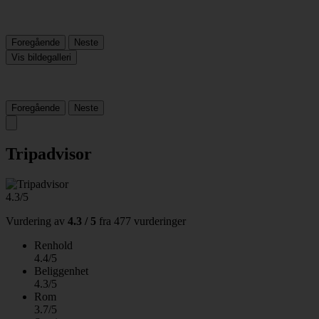
Foregående
Neste
Vis bildegalleri
Foregående
Neste
Tripadvisor
4.3/5
Vurdering av
4.3 / 5
fra
477 vurderinger
Renhold
4.4/5
Beliggenhet
4.3/5
Rom
3.7/5