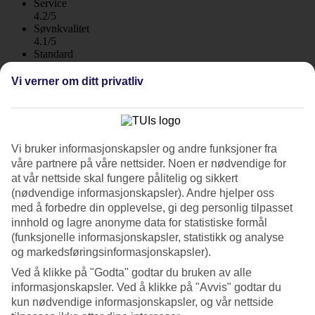
Service
4.2/5
Søvnkvalitet
4.1/5
Standard
4.3/5
Vi verner om ditt privatliv
Om hotellet
3*
Offisiell klassifisering
Vi bruker informasjonskapsler og andre funksjoner fra
WiFi
våre partnere på våre nettsider. Noen er nødvendige for
Rolig beliggenhet med basseng og hage
at vår nettside skal fungere pålitelig og sikkert
(nødvendige informasjonskapsler). Andre hjelper oss
Hotel Sciaron har en høy beliggenhet med utsikt over havet i Capo
med å forbedre din opplevelse, gi deg personlig tilpasset
Vaticano. Hotellet har basseng og restaurant, og i hagen vokser
innhold og lagre anonyme data for statistiske formål
palmer og frodige middelhavsplanter. Enkelte rom har havutsikt, og
(funksjonelle informasjonskapsler, statistikk og analyse
på hotellets stranddel er solsenger inkludert.
og markedsføringsinformasjonskapsler).
Omgivelsene rundt Hotel Sciaron ligger i landlige og fredelige
Ved å klikke på "Godta" godtar du bruken av alle
omgivelser med bølgende, grønne åser. Det er fint å ha en
leiebil
når
informasjonskapsler. Ved å klikke på "Avvis" godtar du
du er her – med bil kommer du til Tropea på cirka et kvarter.
kun nødvendige informasjonskapsler, og vår nettside