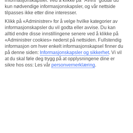
informasjonskapsler. Ved å klikke på "Avvis" godtar du
oppleve en landlig og rolig del av Calabria. Her kan du kombinere
kun nødvendige informasjonskapsler, og vår nettside
sol, bad og avslapning med utflukter i området. Med leiebil kommer
tilpasses ikke etter dine interesser.
du deg enkelt rundt. Den lille fjellandsbyen Badolato ligger bare litt
over et kvarters kjøretur unna.
Klikk på «Administrer» for å velge hvilke kategorier av
informasjonskapsler du vil godta eller avvise. Du kan
Rom med balkong eller terrasse
alltid endre disse innstillingene senere ved å klikke på
«Administrer cookies» nederst på nettsiden. Fullstendig
På Club Esse Aquilia Beach Village bor du i dobbeltrom eller
informasjon om hver enkelt informasjonskapsel finner du
familierom med terrasse eller balkong. Noen av familierommene er
på denne siden:
Informasjonskapsler og sikkerhet
.
Vi vil
ekstra romslige med plass til opptil seks personer.
at du skal føle deg trygg på at opplysningene dine er
Kort vei mellom basseng og strand
sikre hos oss: Les vår
personvernerklæring
.
Det er kort vei til stranden, så du kan enkelt veksle mellom å være
ved bassenget eller tilbringe dagen på stranden. På hotellets
strandområde kan du komfortabelt benytte solsenger og parasoller
som er inkludert for deg som gjest.
Tennis og lek for barna
Du som ønsker å være aktiv kan spille tennis eller volleyball på
stranden, og for barna tilbys lek, spill og aktiviteter i hotellets
internasjonale barneklubb.