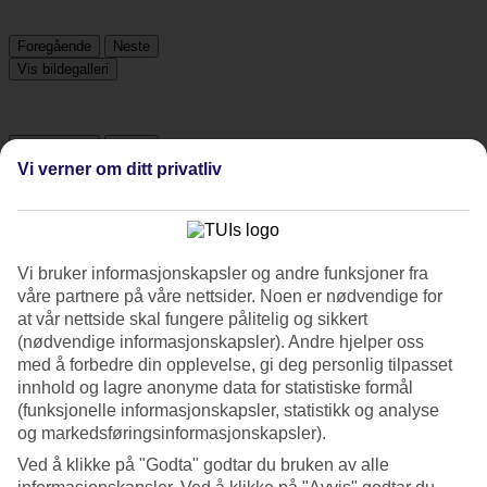
Foregående
Neste
Vis bildegalleri
Foregående
Neste
Vi verner om ditt privatliv
Om hotellet
4*
Vi bruker informasjonskapsler og andre funksjoner fra
Offisiell klassifisering
våre partnere på våre nettsider. Noen er nødvendige for
at vår nettside skal fungere pålitelig og sikkert
Familievennlig med All Inclusive
(nødvendige informasjonskapsler). Andre hjelper oss
med å forbedre din opplevelse, gi deg personlig tilpasset
Club Esse Aquilia Beach Village ligger ved den lange
strandstrekningen i østlige Calabria i Badolato Marina, noen mil fra
innhold og lagre anonyme data for statistiske formål
den sjarmerende fjellandsbyen Badolato. Her trives både store og
(funksjonelle informasjonskapsler, statistikk og analyse
små, og hotellet har basseng, tennisbane og solsenger på stranden.
og markedsføringsinformasjonskapsler).
All Inclusive er inkludert og gjør ferien ekstra komfortabel.
Ved å klikke på "Godta" godtar du bruken av alle
Club Esse Aquilia Beach Village passer for deg som ønsker å