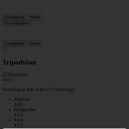
Foregående
Neste
Vis bildegalleri
Foregående
Neste
Tripadvisor
4.6/5
Vurdering av
4.6 / 5
fra
227 vurderinger
Renhold
4.8/5
Beliggenhet
4.6/5
Rom
4.5/5