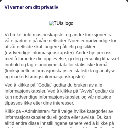
Service
4.7/5
Vi verner om ditt privatliv
Søvnkvalitet
4.6/5
Standard
4.5/5
Vi bruker informasjonskapsler og andre funksjoner fra
Om hotellet
våre partnere på våre nettsider. Noen er nødvendige for
at vår nettside skal fungere pålitelig og sikkert
4*
(nødvendige informasjonskapsler). Andre hjelper oss
Offisiell klassifisering
med å forbedre din opplevelse, gi deg personlig tilpasset
innhold og lagre anonyme data for statistiske formål
Leilighetshotell med basseng
(funksjonelle informasjonskapsler, statistikk og analyse
og markedsføringsinformasjonskapsler).
Leilighetshotellet Sea View Village har en fredelig beliggenhet i
høyden omgitt av grønne åser ved landsbyen Xirokastelo på
Ved å klikke på "Godta" godtar du bruken av alle
Vasilikos-halvøya. Hotellet har basseng, restaurant og bar, og noen
informasjonskapsler. Ved å klikke på "Avvis" godtar du
av leilighetene har havutsikt. Frokostbuffé er inkludert, og du kan
kun nødvendige informasjonskapsler, og vår nettside
bestille halvpensjon.
tilpasses ikke etter dine interesser.
Det passer fint å ha en
leiebil
på reisen når du bor på Sea View
Klikk på «Administrer» for å velge hvilke kategorier av
Village. På Vasilikos-halvøya finnes flere av Zakynthos fineste
informasjonskapsler du vil godta eller avvise. Du kan
strender. Til den nærmeste stranden, Porto Zorro Beach, tar det litt
alltid endre disse innstillingene senere ved å klikke på
over seks minutter med bil.