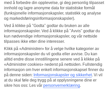
Like utenfor hotellet finner du supermarkeder og butikker, og
med å forbedre din opplevelse, gi deg personlig tilpasset
stranden går du til på få minutter via en snarvei.
innhold og lagre anonyme data for statistiske formål
(funksjonelle informasjonskapsler, statistikk og analyse
To bassengområder og mye lek og moro
og markedsføringsinformasjonskapsler).
Hovedbassenget er omkranset av solsenger og ved siden av finner
Ved å klikke på "Godta" godtar du bruken av alle
du snackbaren. Det andre bassengområdet har et separat
informasjonskapsler. Ved å klikke på "Avvis" godtar du
barnebasseng og et større basseng med stådybde. På hotellet er det
kun nødvendige informasjonskapsler, og vår nettside
også et lekerom om barna vil leke innendørs. Hotellets aktiviteter
tilpasses ikke etter dine interesser.
består av alt fra spill og leker for hele familien til vanngymnastikk,
og disco om kvelden.
Klikk på «Administrer» for å velge hvilke kategorier av
informasjonskapsler du vil godta eller avvise. Du kan
Restaurant og bar
alltid endre disse innstillingene senere ved å klikke på
«Administrer cookies» nederst på nettsiden. Fullstendig
I Bufférestauranten serveres en variert meny slik at alle kan finne
informasjon om hver enkelt informasjonskapsel finner du
sine favoritter. I bassengbaren serveres også enkle lunsjretter og
på denne siden:
Informasjonskapsler og sikkerhet
.
Vi vil
snacks på dagtid i tillegg til drikke.
at du skal føle deg trygg på at opplysningene dine er
Noen av bildene i bildegalleriet er illustrasjoner. Bildene er
sikre hos oss: Les vår
personvernerklæring
.
ment som en forhåndsvisning av hvordan det er planlagt å se
ut, og det endelige resultatet kan derfor avvike.
Antall rom : 180
Antall leiligheter : 78