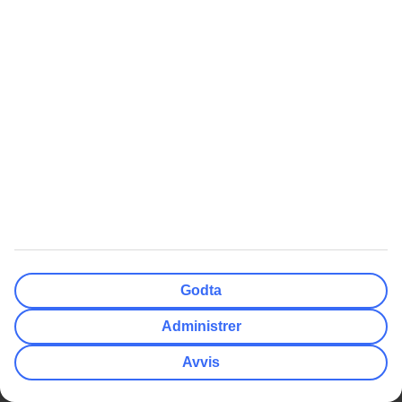
Om TUI
Å Reise Med Oss
Fakta om konsernet
Reservere flysete
Presse
Betaling og billetter
Jobb i TUI
Pass og visum
Personvern og sikkerhet
Flyinformasjon
Administrer cookies
På reisemålet
Bærekraftig reiseliv
Reisevilkår
Compliance og integritet
Åpenhetsloven
Reise- og avbestillingsforsikring
Kundeservice
Nyttige Lenker
Kontakt oss
Her skal du bruke adapter
Godta
TUI-appen
Pakkeliste Syden
Administrer
myTUI
Reisegavekort
Avvis
Ofte stilte spørsmål
Vilkår for tilbud