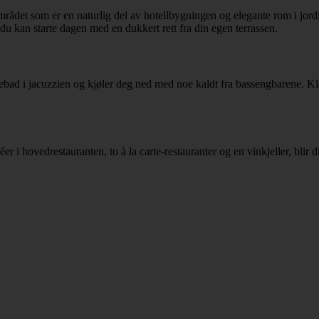
det som er en naturlig del av hotellbygningen og elegante rom i jordfar
 du kan starte dagen med en dukkert rett fra din egen terrassen.
lebad i jacuzzien og kjøler deg ned med noe kaldt fra bassengbarene. Kl
i hovedrestauranten, to à la carte-restauranter og en vinkjeller, blir d