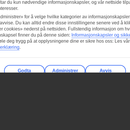
tar du kun nødvendige informasjonskapsler, og vår nettside tilp
nteresser.
dministrer» for å velge hvilke kategorier av informasjonskapsler 
 avvise. Du kan alltid endre disse innstillingene senere ved å kl
r cookies» nederst på nettsiden. Fullstendig informasjon om hv
nskapsel finner du på denne siden:
Informasjonskapsler og sikk
føle deg trygg på at opplysningene dine er sikre hos oss: Les vår
erklæring
.
Godta
Administrer
Avvis