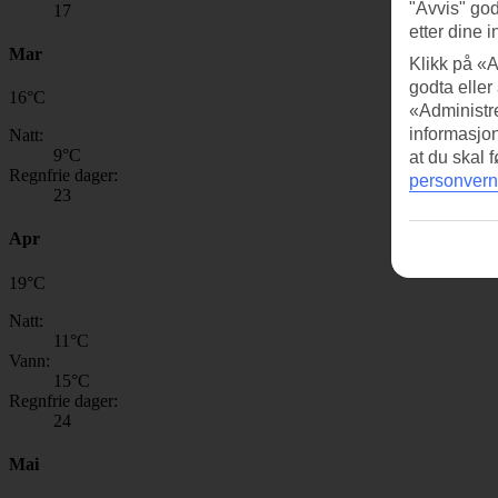
"Avvis" god
17
etter dine i
Mar
Klikk på «A
godta eller
16
°
C
«Administre
informasjo
Natt:
9
°C
at du skal 
Regnfrie dager:
personvern
23
Apr
19
°
C
Natt:
11
°C
Vann:
15
°C
Regnfrie dager:
24
Mai