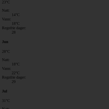
23
°
C
Natt:
14
°C
Vann:
18
°C
Regnfrie dager:
28
Jun
28
°
C
Natt:
18
°C
Vann:
22
°C
Regnfrie dager:
29
Jul
31
°
C
Natt: