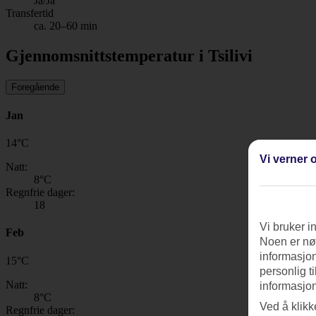
Ja/Ja
Transfertid
ca. 20–60 min
Gjennomsnittstemperatur i Tsilivi
Foregående
Jan
14
°
C
Vi verner o
Natt:
8
°C
Regnfrie dager:
18
Vi bruker i
Feb
Noen er nød
informasjon
15
°
C
personlig t
Natt:
informasjon
8
°C
Ved å klikk
Regnfrie dager: