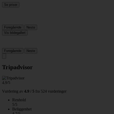
Se priser
Foregående
Neste
Vis bildegalleri
Foregående
Neste
Tripadvisor
4.9/5
Vurdering av
4.9 / 5
fra
524 vurderinger
Renhold
5/5
Beliggenhet
4.7/5