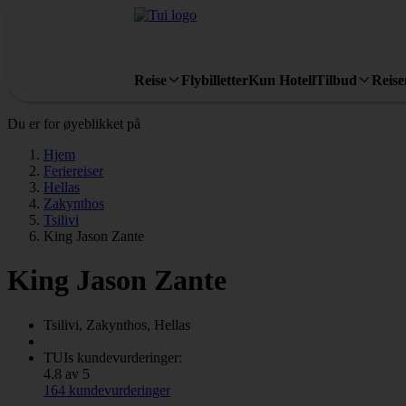
Reise
Flybilletter
Kun Hotell
Tilbud
Reis
Du er for øyeblikket på
Hjem
Feriereiser
Hellas
Zakynthos
Tsilivi
King Jason Zante
King Jason Zante
Tsilivi, Zakynthos, Hellas
TUIs kundevurderinger:
4.8 av 5
164 kundevurderinger