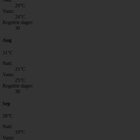
20
°C
Vann:
24
°C
Regnfrie dager:
30
Aug
31
°
C
Natt:
21
°C
Vann:
25
°C
Regnfrie dager:
30
Sep
28
°
C
Natt:
19
°C
Vann: