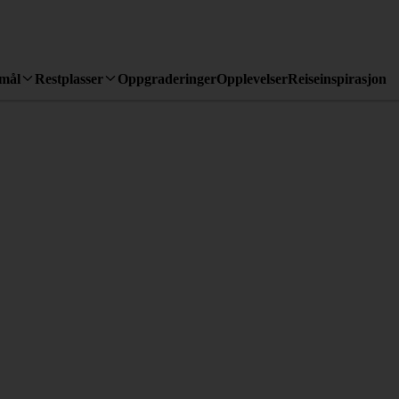
emål
Restplasser
Oppgraderinger
Opplevelser
Reiseinspirasjon