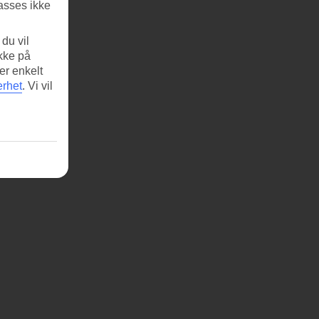
asses ikke
du vil
ikke på
er enkelt
erhet
.
Vi vil