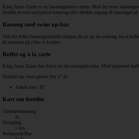
King Jason Zante er en bassengelskers drøm. Med det store bassengområ
bestille et rom med privat basseng eller direkte utgang til bassenget så
Basseng med swim up-bar
Ved det felles bassengområdet slapper du av på en solseng, tar et bob
til stranden på cirka et kvarter.
Buffet og à la carte
King Jason Zante har fokus på din matopplevelse. Med sjenerøse bufféer 
Hotellet tar imot gjester fra 17 år.
Antall rom : 87
Kort om hotellet
Utendørsbasseng
Ja
Shopping
1 km
Restaurant/Bar