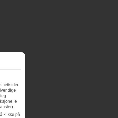
 nettsider.
ødvendige
 deg
nksjonelle
apsler).
å klikke på