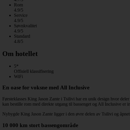
Rom
4.9/5
Service
4.9/5
Søvnkvalitet
4.9/5
Standard
4.8/5
Om hotellet
5*
Offisiell klassifisering
WiFi
En oase for voksne med All Inclusive
Førsteklasses King Jason Zante i Tsilivi har en unik design hvor deler
kan bestille rom med direkte utgang til bassenget og All Inclusive er i
Nybygde King Jason Zante ligger i den øvre delen av Tsilivi og åpn
10 000 km stort bassengområde