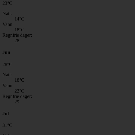
23
°
C
Natt:
14
°C
Vann:
18
°C
Regnfrie dager:
28
Jun
28
°
C
Natt:
18
°C
Vann:
22
°C
Regnfrie dager:
29
Jul
31
°
C