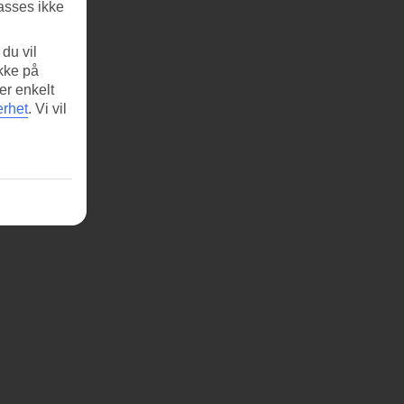
asses ikke
du vil
ikke på
er enkelt
erhet
.
Vi vil