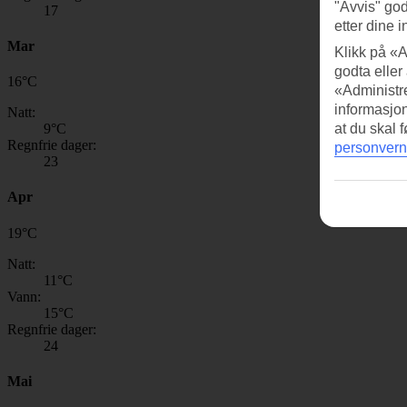
"Avvis" god
17
etter dine i
Mar
Klikk på «A
godta eller
16
°
C
«Administre
informasjo
Natt:
9
°C
at du skal 
Regnfrie dager:
personvern
23
Apr
19
°
C
Natt:
11
°C
Vann:
15
°C
Regnfrie dager:
24
Mai