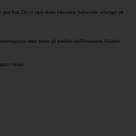
n god bok. Det er også ekstra luksuriøse balinesiske solsenger på
nternasjonale retter finnes på hotellets bufférestaurant Alisahni.
tiv i ferien.