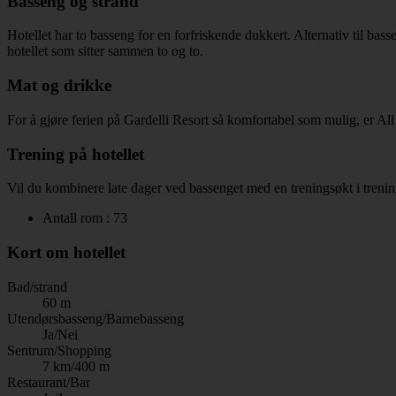
Basseng og strand
Hotellet har to basseng for en forfriskende dukkert. Alternativ til ba
hotellet som sitter sammen to og to.
Mat og drikke
For å gjøre ferien på Gardelli Resort så komfortabel som mulig, er All I
Trening på hotellet
Vil du kombinere late dager ved bassenget med en treningsøkt i trenin
Antall rom : 73
Kort om hotellet
Bad/strand
60 m
Utendørsbasseng/Barnebasseng
Ja/Nei
Sentrum/Shopping
7 km/400 m
Restaurant/Bar