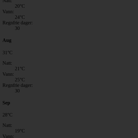
Natt:
20
°C
Vann:
24
°C
Regnfrie dager:
30
Aug
31
°
C
Natt:
21
°C
Vann:
25
°C
Regnfrie dager:
30
Sep
28
°
C
Natt:
19
°C
Vann: