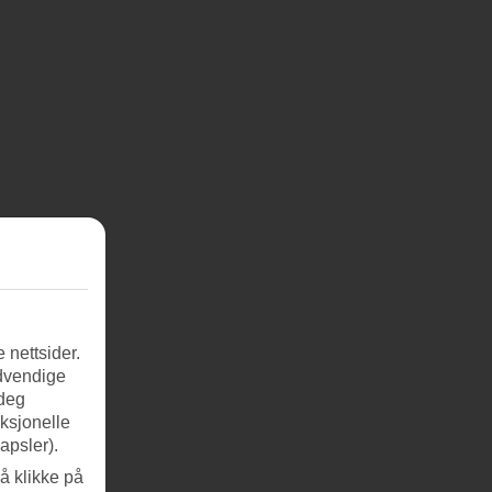
 nettsider.
ødvendige
 deg
nksjonelle
apsler).
å klikke på