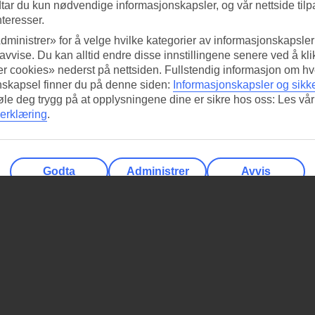
tar du kun nødvendige informasjonskapsler, og vår nettside tilp
nteresser.
dministrer» for å velge hvilke kategorier av informasjonskapsler 
 avvise. Du kan alltid endre disse innstillingene senere ved å kl
r cookies» nederst på nettsiden. Fullstendig informasjon om hv
nskapsel finner du på denne siden:
Informasjonskapsler og sikk
føle deg trygg på at opplysningene dine er sikre hos oss: Les vår
erklæring
.
Godta
Administrer
Avvis