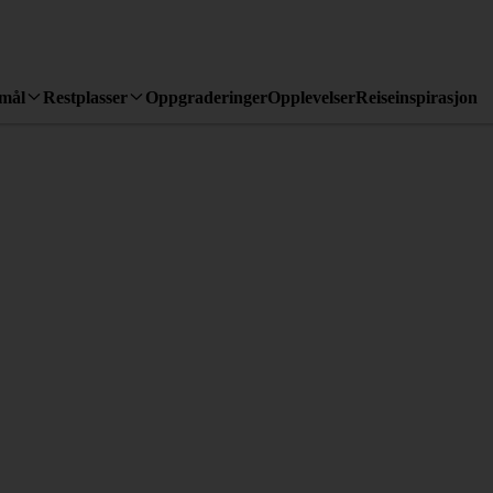
emål
Restplasser
Oppgraderinger
Opplevelser
Reiseinspirasjon