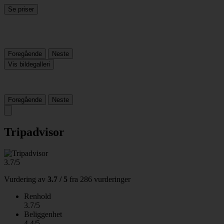
Se priser
Foregående
Neste
Vis bildegalleri
Foregående
Neste
Tripadvisor
3.7/5
Vurdering av
3.7 / 5
fra
286 vurderinger
Renhold
3.7/5
Beliggenhet
4.4/5