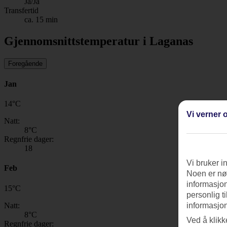
Ja/Ja
Transfertid
ca. 15 min
Gjennomsnittstemperatur i Laganas
Foregående
Jan
14
°
C
Vi verner o
Natt:
8
°C
Regnfrie dager:
18
Vi bruker i
Feb
Noen er nød
informasjon
15
°
C
personlig t
Natt:
informasjon
8
°C
Ved å klikk
Regnfrie dager: