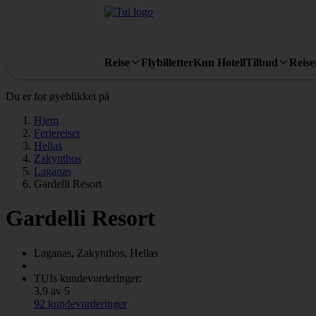
Reise
Flybilletter
Kun Hotell
Tilbud
Reis
Du er for øyeblikket på
Hjem
Feriereiser
Hellas
Zakynthos
Laganas
Gardelli Resort
Gardelli Resort
Laganas, Zakynthos, Hellas
TUIs kundevurderinger:
3.9 av 5
92 kundevurderinger