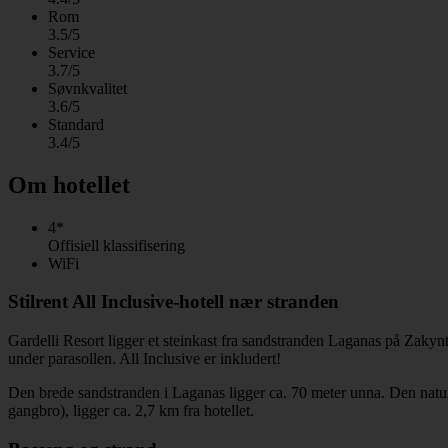
Rom
3.5/5
Service
3.7/5
Søvnkvalitet
3.6/5
Standard
3.4/5
Om hotellet
4*
Offisiell klassifisering
WiFi
Stilrent All Inclusive-hotell nær stranden
Gardelli Resort ligger et steinkast fra sandstranden Laganas på Zakynth
under parasollen. All Inclusive er inkludert!
Den brede sandstranden i Laganas ligger ca. 70 meter unna. Den naturs
gangbro), ligger ca. 2,7 km fra hotellet.