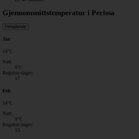
Gjennomsnittstemperatur i Perissa
Foregående
Jan
14
°
C
Natt:
9
°C
Regnfrie dager:
17
Feb
14
°
C
Natt:
9
°C
Regnfrie dager:
15