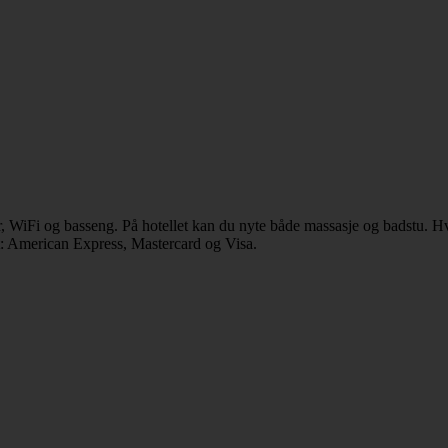
ar, WiFi og basseng. På hotellet kan du nyte både massasje og badstu. H
et: American Express, Mastercard og Visa.