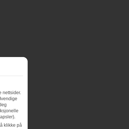
 nettsider.
ødvendige
 deg
nksjonelle
apsler).
å klikke på