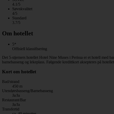
4.1/5
Søvnkvalitet
4/5
Standard
3.7/5
Om hotellet
5*
Offisiell klassifisering
Det 5-stjerners hotellet Hotel Nine Muses i Perissa er et hotell med b
barnebasseng og lekeplass. Følgende kredittkort aksepteres på hotell
Kort om hotellet
Bad/strand
450 m
Utendørsbasseng/Barnebasseng
Ja/Ja
Restaurant/Bar
Ja/Ja
Transfertid
ca. 40 minutter