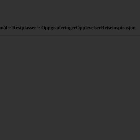
emål
Restplasser
Oppgraderinger
Opplevelser
Reiseinspirasjon