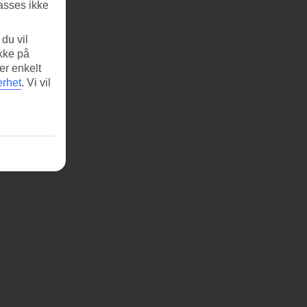
asses ikke
du vil
ikke på
er enkelt
erhet
.
Vi vil