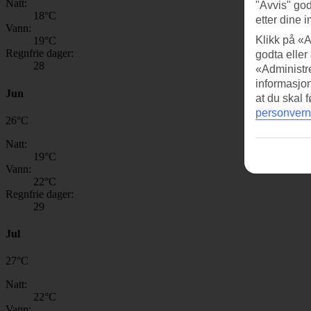
Natt:
"Avvis" god
18
°C
etter dine i
Vann:
Klikk på «A
19
°C
Regnfrie dager:
godta eller
28
«Administre
informasjo
Jun
at du skal 
personvern
26
°
C
Natt:
19
°C
Vann:
22
°C
Regnfrie dager:
29
Jul
27
°
C
Natt:
22
°C
Vann: