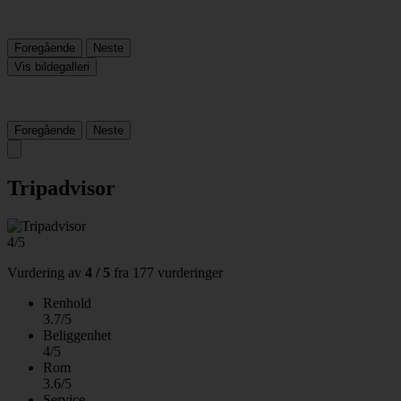
Foregående
Neste
Vis bildegalleri
Foregående
Neste
Tripadvisor
4/5
Vurdering av
4 / 5
fra
177 vurderinger
Renhold
3.7/5
Beliggenhet
4/5
Rom
3.6/5
Service