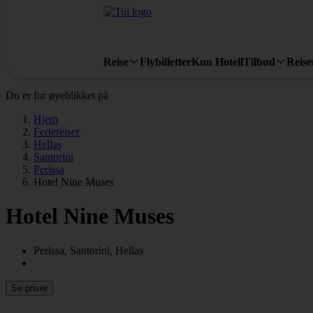
Reise
Flybilletter
Kun Hotell
Tilbud
Reis
Du er for øyeblikket på
Hjem
Feriereiser
Hellas
Santorini
Perissa
Hotel Nine Muses
Hotel Nine Muses
Perissa, Santorini, Hellas
Se priser