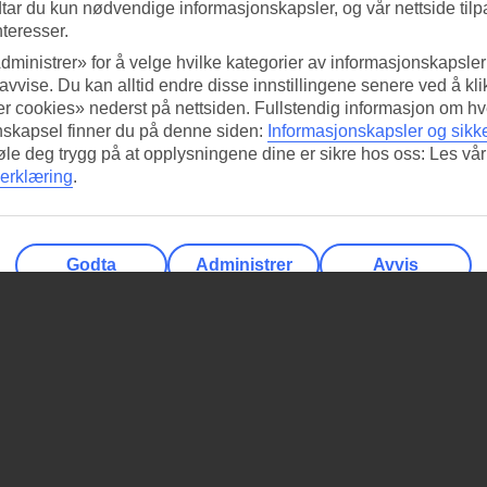
tar du kun nødvendige informasjonskapsler, og vår nettside tilp
nteresser.
dministrer» for å velge hvilke kategorier av informasjonskapsler 
 avvise. Du kan alltid endre disse innstillingene senere ved å kl
r cookies» nederst på nettsiden. Fullstendig informasjon om hv
nskapsel finner du på denne siden:
Informasjonskapsler og sikk
føle deg trygg på at opplysningene dine er sikre hos oss: Les vår
erklæring
.
Godta
Administrer
Avvis