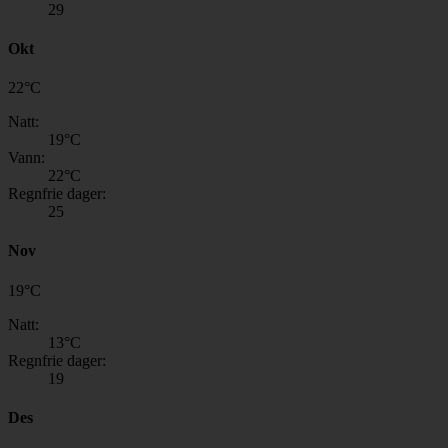
29
Okt
22
°
C
Natt:
19
°C
Vann:
22
°C
Regnfrie dager:
25
Nov
19
°
C
Natt:
13
°C
Regnfrie dager:
19
Des