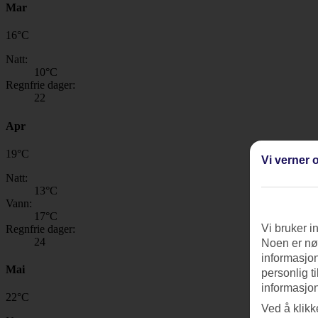
Mar
16
°
C
Natt:
10
°C
Regnfrie dager:
22
Apr
19
°
C
Vi verner o
Natt:
13
°C
Vann:
17
°C
Vi bruker i
Regnfrie dager:
24
Noen er nød
informasjon
Mai
personlig t
informasjon
22
°
C
Ved å klikk