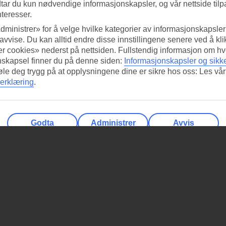
tar du kun nødvendige informasjonskapsler, og vår nettside tilp
nteresser.
dministrer» for å velge hvilke kategorier av informasjonskapsler 
 avvise. Du kan alltid endre disse innstillingene senere ved å kl
r cookies» nederst på nettsiden. Fullstendig informasjon om hv
nskapsel finner du på denne siden:
Informasjonskapsler og sikk
føle deg trygg på at opplysningene dine er sikre hos oss: Les vår
erklæring
.
Godta
Administrer
Avvis