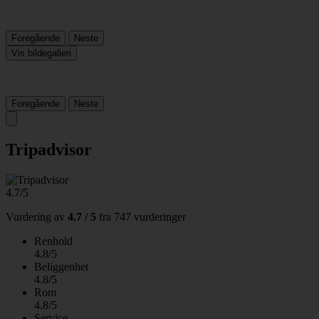
Foregående
Neste
Vis bildegalleri
Foregående
Neste
Tripadvisor
4.7/5
Vurdering av
4.7 / 5
fra
747 vurderinger
Renhold
4.8/5
Beliggenhet
4.8/5
Rom
4.8/5
Service