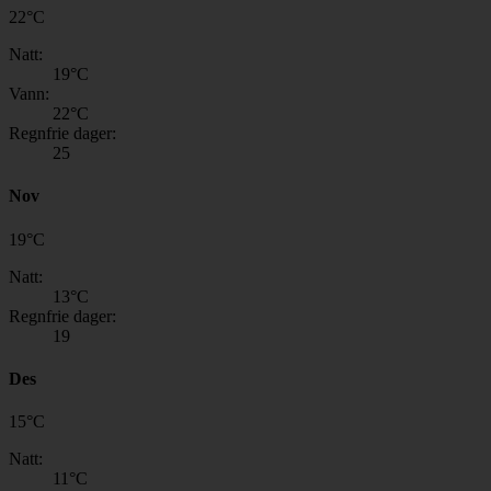
22
°
C
Natt:
19
°C
Vann:
22
°C
Regnfrie dager:
25
Nov
19
°
C
Natt:
13
°C
Regnfrie dager:
19
Des
15
°
C
Natt:
11
°C