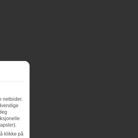
 nettsider.
ødvendige
 deg
nksjonelle
apsler).
å klikke på