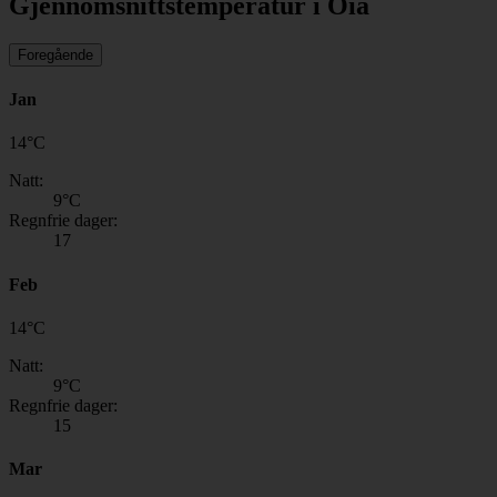
Gjennomsnittstemperatur i Oia
Foregående
Jan
14
°
C
Natt:
9
°C
Regnfrie dager:
17
Feb
14
°
C
Natt:
9
°C
Regnfrie dager:
15
Mar