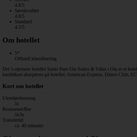
4.8/5
Søvnkvalitet
4.8/5
Standard
4.5/5
Om hotellet
5*
Offisiell klassifisering
Det 5-stjerners hotellet Santo Pure Oia Suites & Villas i Oia er et ho
kredittkort aksepteres på hotellet: American Express, Diners Club, E
Kort om hotellet
Utendørsbasseng
Ja
Restaurant/Bar
Ja/Ja
Transfertid
ca. 40 minutter