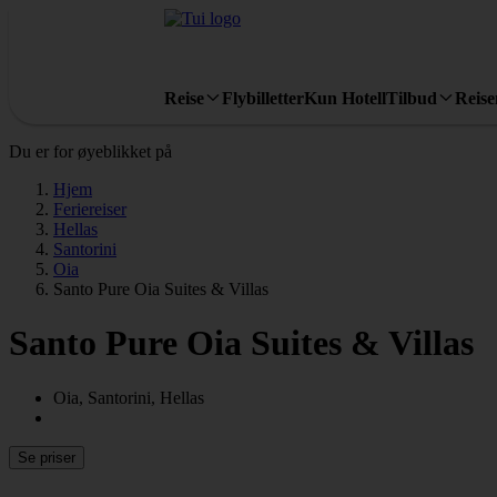
Reise
Flybilletter
Kun Hotell
Tilbud
Reis
Du er for øyeblikket på
Hjem
Feriereiser
Hellas
Santorini
Oia
Santo Pure Oia Suites & Villas
Santo Pure Oia Suites & Villas
Oia, Santorini, Hellas
Se priser