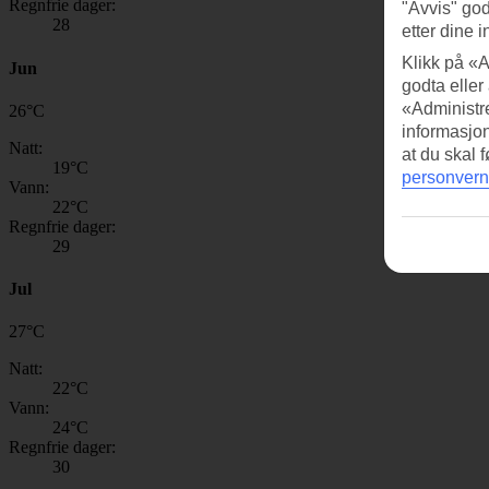
Regnfrie dager:
"Avvis" god
28
etter dine i
Klikk på «A
Jun
godta eller
«Administre
26
°
C
informasjo
Natt:
at du skal 
19
°C
personvern
Vann:
22
°C
Regnfrie dager:
29
Jul
27
°
C
Natt:
22
°C
Vann:
24
°C
Regnfrie dager:
30