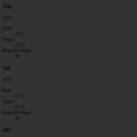
Aug
28
°
C
Natt:
24
°C
Vann:
25
°C
Regnfrie dager:
30
Sep
26
°
C
Natt:
22
°C
Vann:
24
°C
Regnfrie dager:
29
Okt