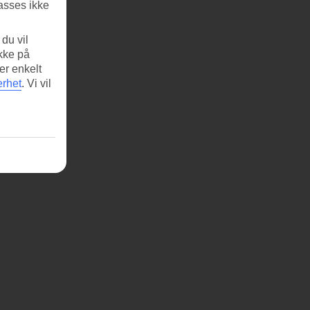
asses ikke
du vil
ikke på
er enkelt
erhet
.
Vi vil