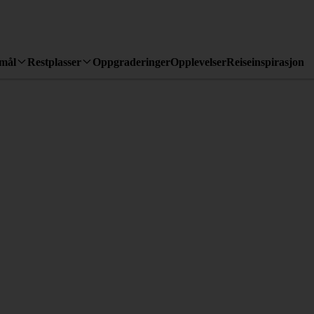
emål
Restplasser
Oppgraderinger
Opplevelser
Reiseinspirasjon