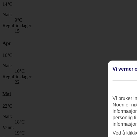
14
°
C
Natt:
9
°C
Regnfrie dager:
15
Apr
16
°
C
Natt:
Vi verner o
10
°C
Regnfrie dager:
22
Mai
Vi bruker i
Noen er nød
22
°
C
informasjon
Natt:
personlig t
18
°C
informasjon
Vann:
Ved å klikk
19
°C