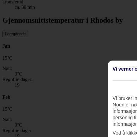
Transfertid
ca. 30 min
Gjennomsnittstemperatur i Rhodos by
Foregående
Jan
15
°
C
Natt:
Vi verner o
9
°C
Regnfrie dager:
19
Feb
Vi bruker i
Noen er nød
15
°
C
informasjon
personlig t
Natt:
informasjon
9
°C
Regnfrie dager:
Ved å klikk
19