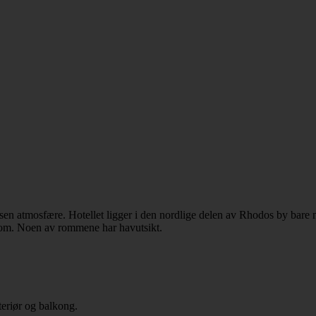
n atmosfære. Hotellet ligger i den nordlige delen av Rhodos by bare no
srom. Noen av rommene har havutsikt.
eriør og balkong.