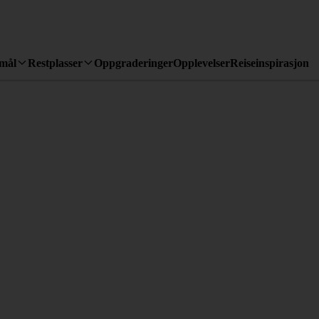
emål
Restplasser
Oppgraderinger
Opplevelser
Reiseinspirasjon