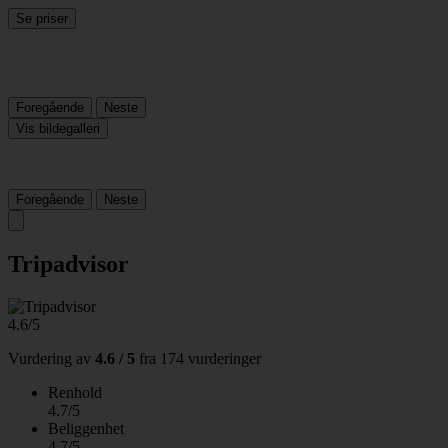
Se priser
Foregående
Neste
Vis bildegalleri
Foregående
Neste
Tripadvisor
4.6/5
Vurdering av
4.6 / 5
fra
174 vurderinger
Renhold
4.7/5
Beliggenhet
4.7/5