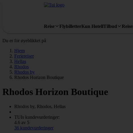
Reise
Flybilletter
Kun Hotell
Tilbud
Reis
Du er for øyeblikket på
Hjem
Feriereiser
Hellas
Rhodos
Rhodos by
Rhodos Horizon Boutique
Rhodos Horizon Boutique
Rhodos by, Rhodos, Hellas
TUIs kundevurderinger:
4.6 av 5
36 kundevurderinger