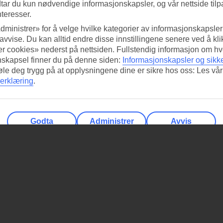
tar du kun nødvendige informasjonskapsler, og vår nettside tilp
nteresser.
dministrer» for å velge hvilke kategorier av informasjonskapsler 
 avvise. Du kan alltid endre disse innstillingene senere ved å kl
r cookies» nederst på nettsiden. Fullstendig informasjon om hv
nskapsel finner du på denne siden:
Informasjonskapsler og sikk
føle deg trygg på at opplysningene dine er sikre hos oss: Les vår
erklæring
.
Godta
Administrer
Avvis