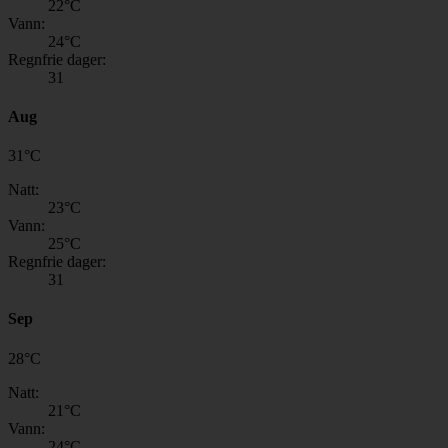
22
°C
Vann:
24
°C
Regnfrie dager:
31
Aug
31
°
C
Natt:
23
°C
Vann:
25
°C
Regnfrie dager:
31
Sep
28
°
C
Natt:
21
°C
Vann:
24
°C