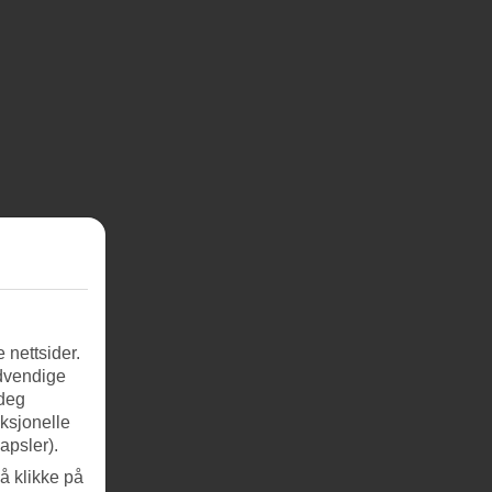
 nettsider.
ødvendige
 deg
nksjonelle
apsler).
å klikke på