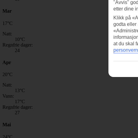
"Avvis" god
etter dine i
Mar
Klikk på «A
17
°
C
godta eller
«Administre
Natt:
informasjo
10
°C
at du skal 
Regnfrie dager:
personvern
24
Apr
20
°
C
Natt:
13
°C
Vann:
17
°C
Regnfrie dager:
27
Mai
24
°
C