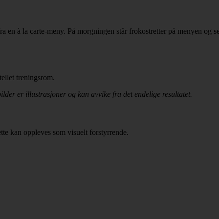
 fra en à la carte-meny. På morgningen står frokostretter på menyen og s
tellet treningsrom.
der er illustrasjoner og kan avvike fra det endelige resultatet.
tte kan oppleves som visuelt forstyrrende.