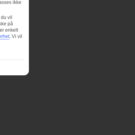
asses ikke
du vil
ikke på
er enkelt
erhet
.
Vi vil