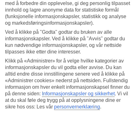
BLUE STAR Myrina Beach har blitt totalrenovert for sommeren
med å forbedre din opplevelse, gi deg personlig tilpasset
2024. Hotellets strandnære beliggenhet gjør det enkelt å variere
innhold og lagre anonyme data for statistiske formål
mellom basseng- og strandliv. Du har også kort vei til Kolymbias
(funksjonelle informasjonskapsler, statistikk og analyse
hovedgate med små butikker, kaféer og restauranter.
og markedsføringsinformasjonskapsler).
Ta en dukkert i bassenget fra rommet ditt
Ved å klikke på "Godta" godtar du bruken av alle
informasjonskapsler. Ved å klikke på "Avvis" godtar du
Rommene på BLUE STAR Myrina Beach er innredet i lyse farger.
kun nødvendige informasjonskapsler, og vår nettside
Bestill en juniorsuite med direkte bassengutgang slik at du kan starte
tilpasses ikke etter dine interesser.
dagen med et morgenbad rett fra din egen terrasse.
Klikk på «Administrer» for å velge hvilke kategorier av
Matglede med All Inclusive
informasjonskapsler du vil godta eller avvise. Du kan
alltid endre disse innstillingene senere ved å klikke på
Siden All Inclusive er inkludert i reisens pris, har du friheten til å
«Administrer cookies» nederst på nettsiden. Fullstendig
spise og drikke som du ønsker. Bufféer med lokale og internasjonale
informasjon om hver enkelt informasjonskapsel finner du
spesialiteter, live cooking og søte desserter serveres til frokost, lunsj
på denne siden:
Informasjonskapsler og sikkerhet
.
Vi vil
og middag – komponer gjerne din favorittallerken.
at du skal føle deg trygg på at opplysningene dine er
Tid for avslapning og aktiviteter
sikre hos oss: Les vår
personvernerklæring
.
I hotellets spa kan du slappe av med badstue eller
massasjebehandlinger. Hvis du ønsker å holde på gode
treningsrutiner i ferien, kan du spille tennis eller trene i
treningsrommet. For de yngste gjestene er det en internasjonal