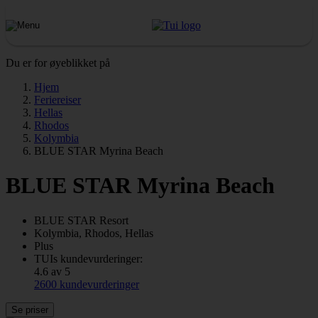
Du er for øyeblikket på
Hjem
Feriereiser
Hellas
Rhodos
Kolymbia
BLUE STAR Myrina Beach
BLUE STAR Myrina Beach
BLUE STAR
Resort
Kolymbia, Rhodos, Hellas
Plus
TUIs kundevurderinger:
4.6 av 5
2600 kundevurderinger
Se priser