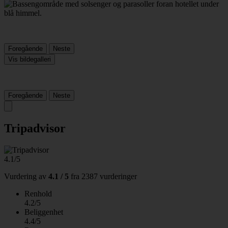
Foregående
Neste
Vis bildegalleri
Foregående
Neste
Tripadvisor
4.1/5
Vurdering av
4.1 / 5
fra
2387 vurderinger
Renhold
4.2/5
Beliggenhet
4.4/5