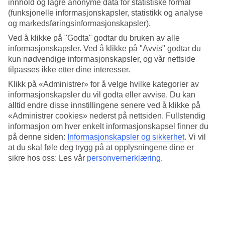
innhold og lagre anonyme data for statistiske formål
4.5/5
Standard
(funksjonelle informasjonskapsler, statistikk og analyse
4.7/5
og markedsføringsinformasjonskapsler).
Ved å klikke på "Godta" godtar du bruken av alle
Om hotellet
informasjonskapsler. Ved å klikke på "Avvis" godtar du
kun nødvendige informasjonskapsler, og vår nettside
Lite leilighetshotell med basseng
tilpasses ikke etter dine interesser.
På Trianta Hotel Apartments bor du på et lite familiedrevet hotell i
Klikk på «Administrer» for å velge hvilke kategorier av
Ialyssos, rett vest for Ixia. Leilighetene er innredet med kjøkkenkrok
informasjonskapsler du vil godta eller avvise. Du kan
og på hotellet er det både basseng og barservering. Ialyssos-stranden
alltid endre disse innstillingene senere ved å klikke på
ligger cirka et kvarters spasertur unna.
«Administrer cookies» nederst på nettsiden. Fullstendig
informasjon om hver enkelt informasjonskapsel finner du
Utenfor Trianta Hotel Apartments ligger en lokal bussholdeplass og
restauranter, bakerier og små butikker ligger innen gåavstand.
på denne siden:
Informasjonskapsler og sikkerhet
.
Vi vil
at du skal føle deg trygg på at opplysningene dine er
Ett- og toroms leiligheter
sikre hos oss: Les vår
personvernerklæring
.
Alle leilighetene på Trianta Hotel Apartments har balkong og
kjøkkenkrok. Når du bestiller reisen har du samtidig mulighet til å
forhåndsbestille frokostbuffé som serveres i frokostrestauranten hver
morgen.
Basseng og frokostservering