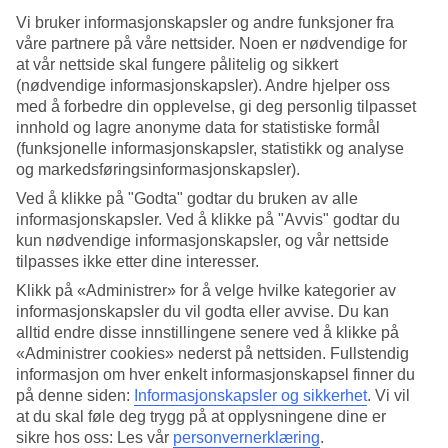
4/5
Service
Vi bruker informasjonskapsler og andre funksjoner fra
4.3/5
våre partnere på våre nettsider. Noen er nødvendige for
Søvnkvalitet
at vår nettside skal fungere pålitelig og sikkert
4.1/5
(nødvendige informasjonskapsler). Andre hjelper oss
Standard
med å forbedre din opplevelse, gi deg personlig tilpasset
4/5
innhold og lagre anonyme data for statistiske formål
(funksjonelle informasjonskapsler, statistikk og analyse
Om hotellet
og markedsføringsinformasjonskapsler).
4*
Ved å klikke på "Godta" godtar du bruken av alle
Offisiell klassifisering
informasjonskapsler. Ved å klikke på "Avvis" godtar du
kun nødvendige informasjonskapsler, og vår nettside
Strandnært med halvpensjon
tilpasses ikke etter dine interesser.
Klikk på «Administrer» for å velge hvilke kategorier av
Belair Beach Hotel har en strandnær beliggenhet i Ixia på vestkysten
av Rhodos. For avslappende dager på hotellet finnes det to
informasjonskapsler du vil godta eller avvise. Du kan
bassengområder, hvorav det ene med utsikt mot havet. Hotellet har
alltid endre disse innstillingene senere ved å klikke på
også en restaurant og flere barer. Halvpensjon er inkludert, og All
«Administrer cookies» nederst på nettsiden. Fullstendig
Inclusive kan bestilles som tilvalg.
informasjon om hver enkelt informasjonskapsel finner du
på denne siden:
Informasjonskapsler og sikkerhet
.
Vi vil
På bare noen få minutter kan du spasere fra hotellet til restauranter,
at du skal føle deg trygg på at opplysningene dine er
barer og småbutikker.
sikre hos oss: Les vår
personvernerklæring
.