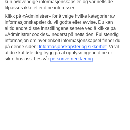
Spa, tyrkisk bad og treningsrom
kun nødvendige informasjonskapsler, og vår nettside
tilpasses ikke etter dine interesser.
Hotellets spa, The Aphrodite & Hermes Thalasso Spa Centre, har du
Klikk på «Administrer» for å velge hvilke kategorier av
mulighet til å velge mellom flere ulike behandlinger. Her finnes også
informasjonskapsler du vil godta eller avvise. Du kan
et oppvarmet innendørsbasseng, badstue og tyrkisk bad.
alltid endre disse innstillingene senere ved å klikke på
«Administrer cookies» nederst på nettsiden. Fullstendig
Kombiner basseng- og havsbad
informasjon om hver enkelt informasjonskapsel finner du
Ta en avkjølende dukkert i bassenget eller slapp av i solen på
på denne siden:
Informasjonskapsler og sikkerhet
.
Vi vil
solterrassen rundt bassenget. En av barene finner du på en øy midt i
at du skal føle deg trygg på at opplysningene dine er
bassenget. Om du ønsker å bade i havet kan du gå gjennom en
sikre hos oss: Les vår
personvernerklæring
.
gangtunell ned til stranden hvor du også finner ulike
vannsportsaktiviteter.
Antall rom : 299
Kort om hotellet
Bad/strand
300 m
Utendørsbasseng/Barnebasseng
Ja/Ja
Sentrum/Shopping
4 km/500 m