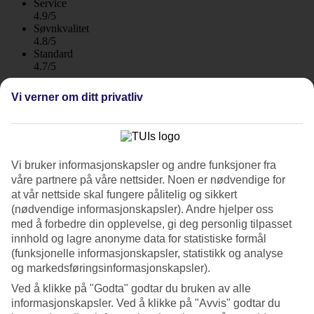
Service
4.9/5
Søvnkvalitet
4.8/5
Standard
4.7/5
Om hotellet
Vi verner om ditt privatliv
5*
Offisiell klassifisering
WiFi
Vi bruker informasjonskapsler og andre funksjoner fra
Førsteklasses hotell med stort spa
våre partnere på våre nettsider. Noen er nødvendige for
at vår nettside skal fungere pålitelig og sikkert
Atrium Platinum Spa Resort i Ixia er et førsteklasses hotell med spa
(nødvendige informasjonskapsler). Andre hjelper oss
som tilbyr en rekke avslappende behandlinger. Det finnes også et
med å forbedre din opplevelse, gi deg personlig tilpasset
treningsrom, squash- og tennisbaner samt flere restauranter.
innhold og lagre anonyme data for statistiske formål
(funksjonelle informasjonskapsler, statistikk og analyse
Atrium Platinium Spa Resort er et stort hotell med høy standard og
utmerket service. Vil du sette et ekstra preg på ferien kan du bestille
og markedsføringsinformasjonskapsler).
suite med privat basseng. Halvpensjon og All Inclusive kan bestilles
Ved å klikke på "Godta" godtar du bruken av alle
som tilvalg.
informasjonskapsler. Ved å klikke på "Avvis" godtar du