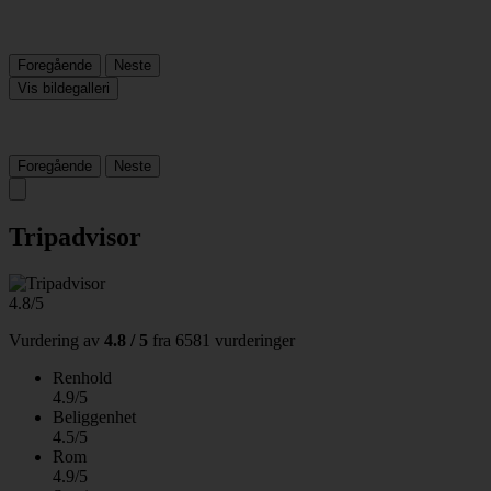
Foregående
Neste
Vis bildegalleri
Foregående
Neste
Tripadvisor
4.8/5
Vurdering av
4.8 / 5
fra
6581 vurderinger
Renhold
4.9/5
Beliggenhet
4.5/5
Rom
4.9/5