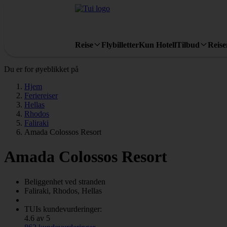
Reise
Flybilletter
Kun Hotell
Tilbud
Reis
Du er for øyeblikket på
Hjem
Feriereiser
Hellas
Rhodos
Faliraki
Amada Colossos Resort
Amada Colossos Resort
Beliggenhet ved stranden
Faliraki, Rhodos, Hellas
TUIs kundevurderinger:
4.6 av 5