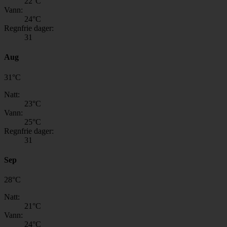
22
°C
Vann:
24
°C
Regnfrie dager:
31
Aug
31
°
C
Natt:
23
°C
Vann:
25
°C
Regnfrie dager:
31
Sep
28
°
C
Natt:
21
°C
Vann:
24
°C