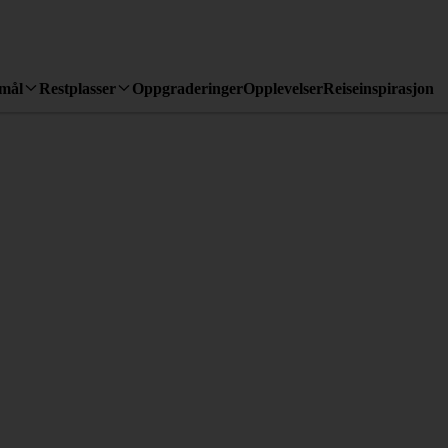
emål
Restplasser
Oppgraderinger
Opplevelser
Reiseinspirasjon