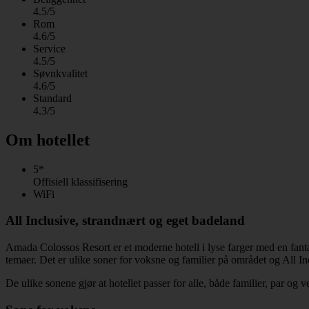
4.5/5
Rom
4.6/5
Service
4.5/5
Søvnkvalitet
4.6/5
Standard
4.3/5
Om hotellet
5*
Offisiell klassifisering
WiFi
All Inclusive, strandnært og eget badeland
Amada Colossos Resort er et moderne hotell i lyse farger med en fanta
temaer. Det er ulike soner for voksne og familier på området og All Incl
De ulike sonene gjør at hotellet passer for alle, både familier, par og