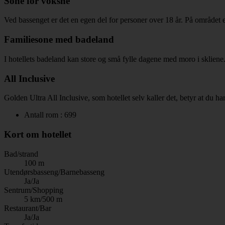
Sone for voksne
Ved bassenget er det en egen del for personer over 18 år. På området 
Familiesone med badeland
I hotellets badeland kan store og små fylle dagene med moro i skliene
All Inclusive
Golden Ultra All Inclusive, som hotellet selv kaller det, betyr at du ha
Antall rom : 699
Kort om hotellet
Bad/strand
100 m
Utendørsbasseng/Barnebasseng
Ja/Ja
Sentrum/Shopping
5 km/500 m
Restaurant/Bar
Ja/Ja