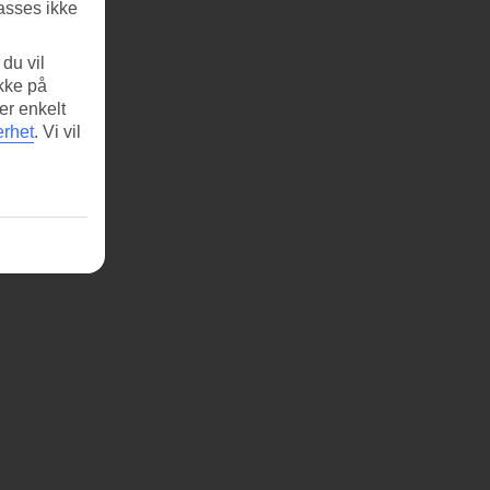
asses ikke
du vil
ikke på
er enkelt
erhet
.
Vi vil