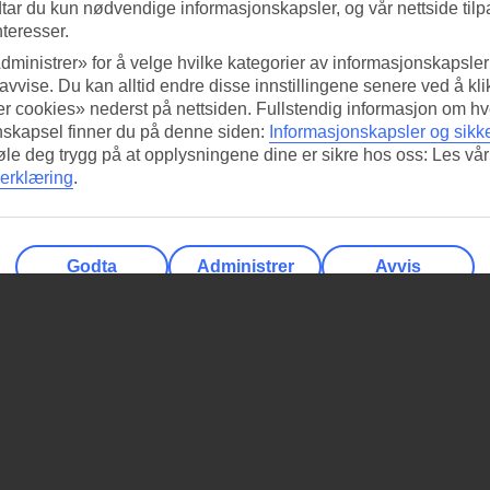
tar du kun nødvendige informasjonskapsler, og vår nettside tilp
nteresser.
dministrer» for å velge hvilke kategorier av informasjonskapsler 
 avvise. Du kan alltid endre disse innstillingene senere ved å kl
r cookies» nederst på nettsiden. Fullstendig informasjon om hv
nskapsel finner du på denne siden:
Informasjonskapsler og sikk
føle deg trygg på at opplysningene dine er sikre hos oss: Les vår
erklæring
.
Godta
Administrer
Avvis