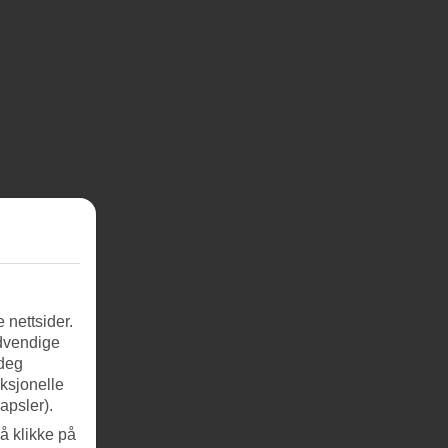
 nettsider.
ødvendige
 deg
nksjonelle
apsler).
å klikke på