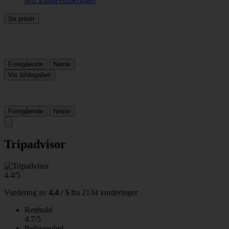
862 kundevurderinger
Se priser
Foregående
Neste
Vis bildegalleri
Foregående
Neste
Tripadvisor
4.4/5
Vurdering av
4.4 / 5
fra
2134 vurderinger
Renhold
4.7/5
Beliggenhet