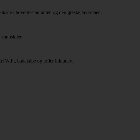
 voksne i hovedrestauranten og den greske tavernaen.
 vannsklier.
fri WiFi, badekåpe og tøfler inkludert.