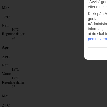
"Avvis" god
etter dine i
Mar
Klikk på «A
17
°
C
godta eller
«Administre
Natt:
informasjo
10
°C
Regnfrie dager:
at du skal 
24
personvern
Apr
20
°
C
Natt:
13
°C
Vann:
17
°C
Regnfrie dager:
27
Mai
24
°
C