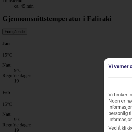
Transfertid
ca. 45 min
Gjennomsnittstemperatur i Faliraki
Foregående
Jan
15
°
C
Natt:
Vi verner o
9
°C
Regnfrie dager:
19
Feb
Vi bruker i
Noen er nød
15
°
C
informasjon
personlig t
Natt:
9
°C
informasjon
Regnfrie dager:
Ved å klikk
19