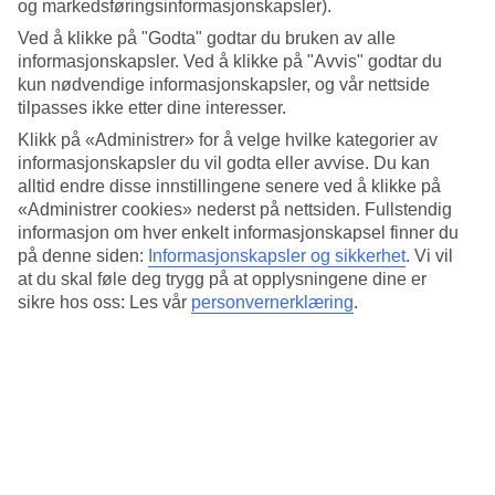
4.6/5
og markedsføringsinformasjonskapsler).
Standard
Ved å klikke på "Godta" godtar du bruken av alle
4.8/5
informasjonskapsler. Ved å klikke på "Avvis" godtar du
kun nødvendige informasjonskapsler, og vår nettside
Om hotellet
tilpasses ikke etter dine interesser.
4*
Klikk på «Administrer» for å velge hvilke kategorier av
Offisiell klassifisering
informasjonskapsler du vil godta eller avvise. Du kan
alltid endre disse innstillingene senere ved å klikke på
Det 4-stjerners hotellet Ilian Beach Studio Apartments i Rethymnon
«Administrer cookies» nederst på nettsiden. Fullstendig
er et hotell med bar, WiFi og basseng. Hvis det er barn med på
informasjon om hver enkelt informasjonskapsel finner du
reisen, er det barnebasseng. På området finnes det
parkeringsmuligheter.
på denne siden:
Informasjonskapsler og sikkerhet
.
Vi vil
at du skal føle deg trygg på at opplysningene dine er
Kort om hotellet
sikre hos oss: Les vår
personvernerklæring
.
Bad/strand
880 m
Utendørsbasseng/Barnebasseng
Ja/Ja
Bar
Ja
Transfertid
ca. 1 t 30 min