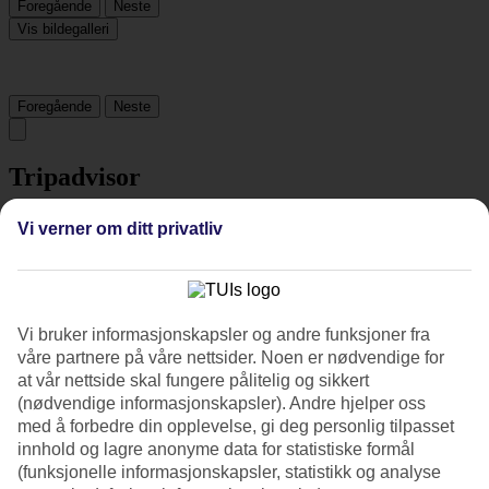
Foregående
Neste
Vis bildegalleri
Foregående
Neste
Tripadvisor
Vi verner om ditt privatliv
4.7/5
Vurdering av
4.7 / 5
fra
126 vurderinger
Renhold
Vi bruker informasjonskapsler og andre funksjoner fra
4.9/5
Beliggenhet
våre partnere på våre nettsider. Noen er nødvendige for
4.7/5
at vår nettside skal fungere pålitelig og sikkert
Rom
(nødvendige informasjonskapsler). Andre hjelper oss
4.7/5
med å forbedre din opplevelse, gi deg personlig tilpasset
Service
innhold og lagre anonyme data for statistiske formål
4.8/5
(funksjonelle informasjonskapsler, statistikk og analyse
Søvnkvalitet