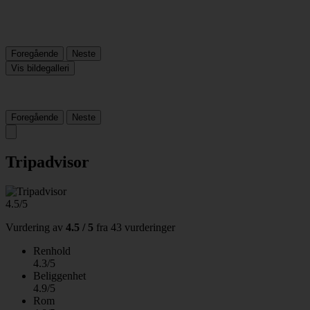
Foregående
Neste
Vis bildegalleri
Foregående
Neste
Tripadvisor
4.5/5
Vurdering av
4.5 / 5
fra
43 vurderinger
Renhold
4.3/5
Beliggenhet
4.9/5
Rom