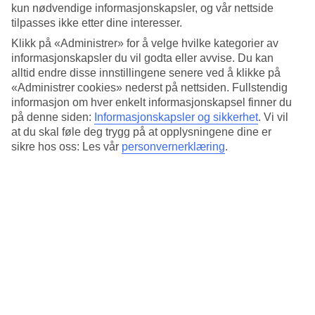
kun nødvendige informasjonskapsler, og vår nettside
Det går lokalbuss til de sentrale delene av Rethymnon med shopping
tilpasses ikke etter dine interesser.
og folkeliv, og det er bare en kort spasertur til nærmeste
Klikk på «Administrer» for å velge hvilke kategorier av
bussholdeplass. Du kan også spasere inn til sentrum på
strandpromenaden som går langs havet.
informasjonskapsler du vil godta eller avvise. Du kan
alltid endre disse innstillingene senere ved å klikke på
Romslige leiligheter
«Administrer cookies» nederst på nettsiden. Fullstendig
informasjon om hver enkelt informasjonskapsel finner du
Velutstyrte og romslige leiligheter med oppvask- og vaskemaskin
på denne siden:
Informasjonskapsler og sikkerhet
.
Vi vil
samt uteplass.
at du skal føle deg trygg på at opplysningene dine er
sikre hos oss: Les vår
personvernerklæring
.
Antall leiligheter : 12
Kort om hotellet
Bad/strand
50 m - 100 m
Utendørsbasseng/Barnebasseng
Ja/Ja
Sentrum/Shopping
2.5 km/300 m
Restaurant/Bar
Nei/Nei
Transfertid