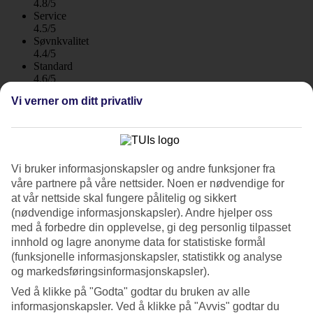
4.8/5
Service
4.5/5
Søvnkvalitet
4.4/5
Standard
4.6/5
Vi verner om ditt privatliv
Om hotellet
4*
Offisiell klassifisering
WiFi
Vi bruker informasjonskapsler og andre funksjoner fra
våre partnere på våre nettsider. Noen er nødvendige for
Perfekt for familier, ved stranden i Rethymnon
at vår nettside skal fungere pålitelig og sikkert
(nødvendige informasjonskapsler). Andre hjelper oss
Leiligheter Argo ligger i et rolig og trivelig område i enden av den
med å forbedre din opplevelse, gi deg personlig tilpasset
lange strandpromenaden i Rethymnon. Det er ikke langt til stranden
innhold og lagre anonyme data for statistiske formål
og det finnes både lokale butikker og matbutikker i nærheten.
(funksjonelle informasjonskapsler, statistikk og analyse
Bassengområdet vender mot havet og bassenget har en egen
og markedsføringsinformasjonskapsler).
barneseksjon. Det finnes solsenger og parasoller på solterrassen.
Ved å klikke på "Godta" godtar du bruken av alle
Shopping i Rethymnon
informasjonskapsler. Ved å klikke på "Avvis" godtar du