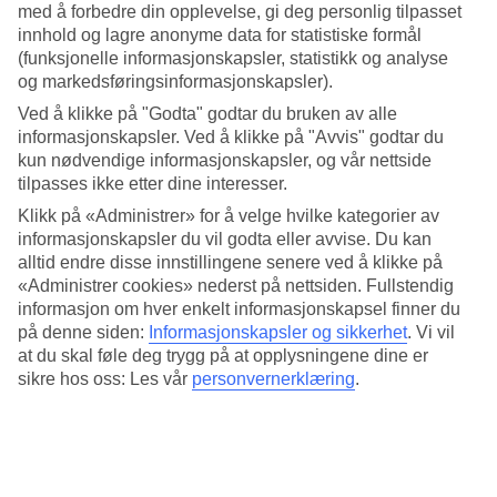
med å forbedre din opplevelse, gi deg personlig tilpasset
Fin beliggenhet for både bading og byliv
innhold og lagre anonyme data for statistiske formål
(funksjonelle informasjonskapsler, statistikk og analyse
Hotellet har en rolig beliggenhet, samtidig som storbyen Heraklion
og markedsføringsinformasjonskapsler).
kun ligger ca. 5 km unna. Havet og stranden er dine nærmeste
Ved å klikke på "Godta" godtar du bruken av alle
naboer. Det ligger et kraftverk ca. 500 m fra hotellet. Pipene der
informasjonskapsler. Ved å klikke på "Avvis" godtar du
vinner nok ingen skjønnhetspris, men ellers er havet og stranden
dine nærmeste naboer.
kun nødvendige informasjonskapsler, og vår nettside
tilpasses ikke etter dine interesser.
Basseng og badeland
Klikk på «Administrer» for å velge hvilke kategorier av
informasjonskapsler du vil godta eller avvise. Du kan
Dette hotellet har virkelig noe som passer for alle i familien.
alltid endre disse innstillingene senere ved å klikke på
Badelandet ligger øst for den bakre delen av hotellet. Her finner du
de fartsfylte vannskliene Kamikaze og Multitrack, og en fontenepark
«Administrer cookies» nederst på nettsiden. Fullstendig
med jungeltema.
informasjon om hver enkelt informasjonskapsel finner du
på denne siden:
Informasjonskapsler og sikkerhet
.
Vi vil
Hvis du vil ta det roligere finnes det to andre basseng nærmere
at du skal føle deg trygg på at opplysningene dine er
stranden. Her er det vannaktiviteter flere ganger i uken.
sikre hos oss: Les vår
personvernerklæring
.
Swim out-rom
For deg som vil bo ekstra nær et basseng, finnes swim out-rom, slik
at du kan starte dagen med et morgenbad rett fra terrassen.