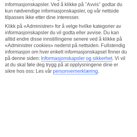
Hotellområdet består av mange bygninger i frodige omgivelser. På
informasjonskapsler. Ved å klikke på "Avvis" godtar du
hotellet finnes det en tennisbane og det arrangeres aktiviteter hver
kun nødvendige informasjonskapsler, og vår nettside
dag for både barn og voksne. Pedalbåter, kanoer og bueskyting er
tilpasses ikke etter dine interesser.
noe av det du kan prøve her.
Klikk på «Administrer» for å velge hvilke kategorier av
Fem bassengområder
informasjonskapsler du vil godta eller avvise. Du kan
alltid endre disse innstillingene senere ved å klikke på
Hotellet har fem bassengområder. Det arrangeres aktiviteter og leker
«Administrer cookies» nederst på nettsiden. Fullstendig
rundt hovedbassenget, og rett ved siden av ligger et separat
informasjon om hver enkelt informasjonskapsel finner du
barnebasseng for de aller minste. Det finnes bassengbarer, solsenger
og parasoll ved flere av bassengene.
på denne siden:
Informasjonskapsler og sikkerhet
.
Vi vil
at du skal føle deg trygg på at opplysningene dine er
Voksenområde
sikre hos oss: Les vår
personvernerklæring
.
På hotellet er det en egen sone for voksne der tre av bassengene, en
bar og en restaurant ligger. Hotellet har også en seksjon på stranden
som er eksklusivt for voksne.
Voksenområdet ønsker gjester fra 16
år velkommen.
Antall rom : 416
Kort om hotellet
Bad/strand