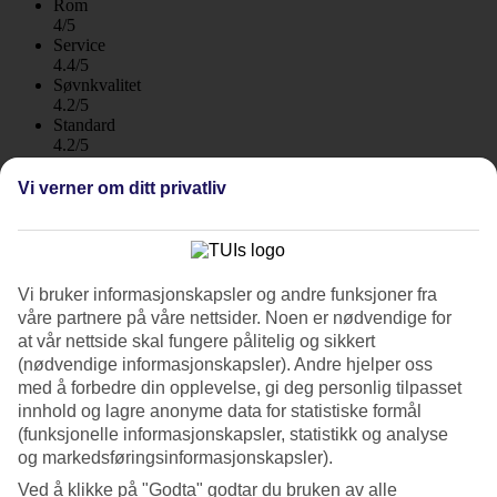
Rom
4/5
Service
4.4/5
Søvnkvalitet
4.2/5
Standard
4.2/5
Om hotellet
Vi verner om ditt privatliv
5*
Offisiell klassifisering
WiFi
Vi bruker informasjonskapsler og andre funksjoner fra
Care Travel
våre partnere på våre nettsider. Noen er nødvendige for
All Inclusive-hotell ved stranden i Kardamena
at vår nettside skal fungere pålitelig og sikkert
(nødvendige informasjonskapsler). Andre hjelper oss
Hotell Akti Beach Club ligger i Kardamena. Her bor du rolig nær
med å forbedre din opplevelse, gi deg personlig tilpasset
stranden og du kan velge mellom fem ulike bassengområder. Et
innhold og lagre anonyme data for statistiske formål
stykke nedenfor hotellet ligger stranden og Middelhavet. All
(funksjonelle informasjonskapsler, statistikk og analyse
Inclusive er inkludert døgnet rundt, og det er en egen sone kun for
og markedsføringsinformasjonskapsler).
voksne.
Ved å klikke på "Godta" godtar du bruken av alle