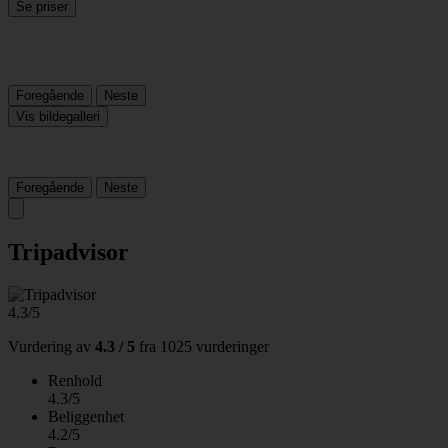
Se priser
Foregående
Neste
Vis bildegalleri
Foregående
Neste
Tripadvisor
4.3/5
Vurdering av
4.3 / 5
fra
1025 vurderinger
Renhold
4.3/5
Beliggenhet
4.2/5