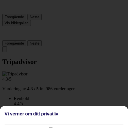
Foregående
Neste
Vis bildegalleri
Foregående
Neste
Tripadvisor
4.3/5
Vurdering av
4.3 / 5
fra
986 vurderinger
Renhold
4.4/5
Beliggenhet
4.5/5
Vi verner om ditt privatliv
Rom
4.2/5