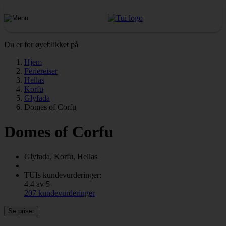
Du er for øyeblikket på
Hjem
Feriereiser
Hellas
Korfu
Glyfada
Domes of Corfu
Domes of Corfu
Glyfada, Korfu, Hellas
TUIs kundevurderinger:
4.4 av 5
207 kundevurderinger
Se priser