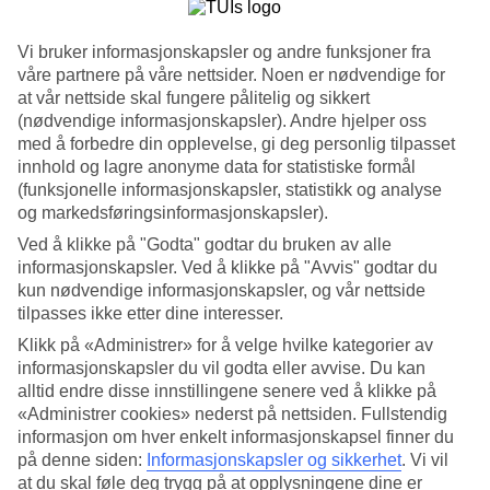
Service
4.3/5
Søvnkvalitet
Vi bruker informasjonskapsler og andre funksjoner fra
4.4/5
våre partnere på våre nettsider. Noen er nødvendige for
Standard
at vår nettside skal fungere pålitelig og sikkert
4.1/5
(nødvendige informasjonskapsler). Andre hjelper oss
med å forbedre din opplevelse, gi deg personlig tilpasset
Om hotellet
innhold og lagre anonyme data for statistiske formål
(funksjonelle informasjonskapsler, statistikk og analyse
WiFi
og markedsføringsinformasjonskapsler).
Førsteklasses og elegant ved stranden
Ved å klikke på "Godta" godtar du bruken av alle
informasjonskapsler. Ved å klikke på "Avvis" godtar du
Domes of Corfu ligger i Glyfada på vestkysten av Korfu og ønsker
kun nødvendige informasjonskapsler, og vår nettside
deg velkommen til en luksuriøs ferier. Her bor du i et elegant miljø
tilpasses ikke etter dine interesser.
med flere basseng, restauranter og spa. Et overnattingssted som
passer perfekt enten du reiser med din partner, venn eller familie.
Klikk på «Administrer» for å velge hvilke kategorier av
Halvpensjon er inkludert!
informasjonskapsler du vil godta eller avvise. Du kan
alltid endre disse innstillingene senere ved å klikke på
Domes of Corfu ligger i et frodig vakkert landskap rett ved havet.
«Administrer cookies» nederst på nettsiden. Fullstendig
Stranden strekker seg nedenfor hotellet og regnes som en av øyas
beste med sitt klare vann og finkornede sand.
informasjon om hver enkelt informasjonskapsel finner du
på denne siden:
Informasjonskapsler og sikkerhet
.
Vi vil
Basseng og privat strandseksjon
at du skal føle deg trygg på at opplysningene dine er