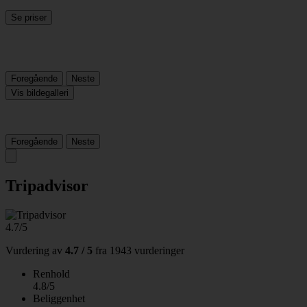
Se priser
Foregående
Neste
Vis bildegalleri
Foregående
Neste
Tripadvisor
4.7/5
Vurdering av
4.7 / 5
fra
1943 vurderinger
Renhold
4.8/5
Beliggenhet