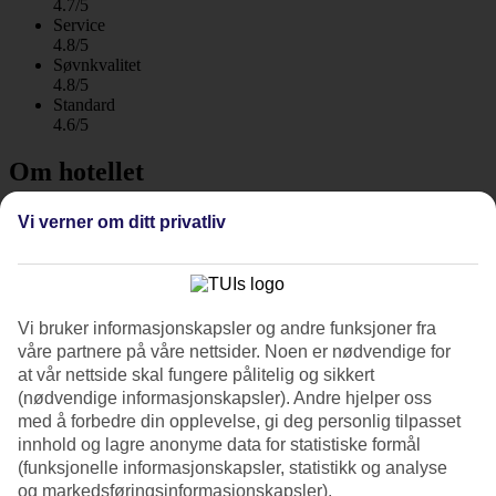
4.7/5
Service
4.8/5
Søvnkvalitet
4.8/5
Standard
4.6/5
Om hotellet
5*
Vi verner om ditt privatliv
Offisiell klassifisering
WiFi
Elegant voksenhotell ved stranden
Vi bruker informasjonskapsler og andre funksjoner fra
På elegante Domes Noruz Kassandra er det en luksuriøs atmosfære.
våre partnere på våre nettsider. Noen er nødvendige for
Her bor du rett ved stranden i Hanioti på Kassandrahalvøya, en a
at vår nettside skal fungere pålitelig og sikkert
vHalkidikis tre halvøyer. Fra bassenget er det utsikt over havet, du
(nødvendige informasjonskapsler). Andre hjelper oss
kan benytte deg av solsengene på stranden og skjemme deg bort i
med å forbedre din opplevelse, gi deg personlig tilpasset
hotellets luksuriøse spa. Halvpensjon er inkludert!
innhold og lagre anonyme data for statistiske formål
Hotellområdet ligger på frodige gressplener og har sjenerøse
(funksjonelle informasjonskapsler, statistikk og analyse
loungeområder med sittegrupper og kurvmøbler. Om kvelden
og markedsføringsinformasjonskapsler).