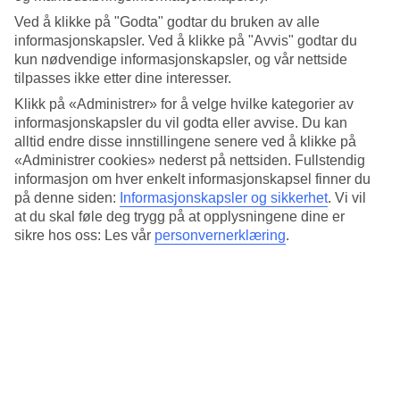
arrangeres underholdning for voksne med levende musikk og
avslappende loungeatmosfære.
Ved å klikke på "Godta" godtar du bruken av alle
informasjonskapsler. Ved å klikke på "Avvis" godtar du
Basseng og strandliv
kun nødvendige informasjonskapsler, og vår nettside
tilpasses ikke etter dine interesser.
Nyt dagens beste soltimer ved bassengområdet i stilren design med
Klikk på «Administrer» for å velge hvilke kategorier av
komfortable solsenger. Det finnes også et ytterligere basseng med
rolig atmosfære som du tar deg til via en frodig sti. Vil du å bade fra
informasjonskapsler du vil godta eller avvise. Du kan
stranden er det kun noen få skritt til hotellets egne del med solsenger
alltid endre disse innstillingene senere ved å klikke på
venter på deg.
«Administrer cookies» nederst på nettsiden. Fullstendig
informasjon om hver enkelt informasjonskapsel finner du
Flere restauranter
på denne siden:
Informasjonskapsler og sikkerhet
.
Vi vil
at du skal føle deg trygg på at opplysningene dine er
Domes Noruz Kassandra har flere restauranter, ved strandkanten
sikre hos oss: Les vår
personvernerklæring
.
serverer
Beach Bar Restaurant
greske spesialiteter og internasjonale
retter. På hotellets øvrige restauranter er det sjenerøse bufféer i
restaurant
Gustasio
, sushimeny i
Raw Bar
og en foodtruck med
grillmat på menyen.
Treningsrom og spa
Vil du være i aktivitet i ferien finnes det treningsmuligheter i
hotellets utendørs treningsområde som også tilbyr yogatimer i
solnedgang. For en ekstra avslappende stund finnes det et spa-