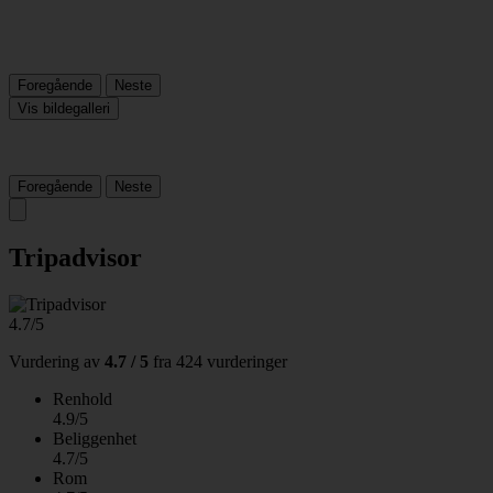
Foregående
Neste
Vis bildegalleri
Foregående
Neste
Tripadvisor
4.7/5
Vurdering av
4.7 / 5
fra
424 vurderinger
Renhold
4.9/5
Beliggenhet
4.7/5
Rom