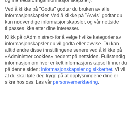
og markedsføringsinformasjonskapsler).
4.1/5
Standard
Ved å klikke på "Godta" godtar du bruken av alle
4/5
informasjonskapsler. Ved å klikke på "Avvis" godtar du
kun nødvendige informasjonskapsler, og vår nettside
Om hotellet
tilpasses ikke etter dine interesser.
Klikk på «Administrer» for å velge hvilke kategorier av
5*
informasjonskapsler du vil godta eller avvise. Du kan
Offisiell klassifisering
alltid endre disse innstillingene senere ved å klikke på
Det 5-stjerners hotellet Wyndham Athens Residence i Athens er et
«Administrer cookies» nederst på nettsiden. Fullstendig
hotell med bar, frukostbuffé og WiFi. På hotellet kan du nyte
informasjon om hver enkelt informasjonskapsel finner du
massasje. Hvis det er barn med på reisen, er det barnepass. På
på denne siden:
Informasjonskapsler og sikkerhet
.
Vi vil
området finnes det parkeringsmuligheter. Hotellet hadde sin siste
at du skal føle deg trygg på at opplysningene dine er
renovering 2024. Følgende kredittkort aksepteres på hotellet:
American Express, Diners Club, EC Maestro, Mastercard og Visa.
sikre hos oss: Les vår
personvernerklæring
.
Kort om hotellet
Restaurant/Bar
Ja/Ja
Transfertid
ca. 1 time
Gjennomsnittstemperatur i Athen