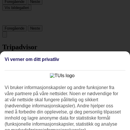
Foregående
Neste
Vis bildegalleri
Foregående
Neste
Tripadvisor
Vi verner om ditt privatliv
4.3/5
Vurdering av
4.3 / 5
fra
95 vurderinger
Renhold
Vi bruker informasjonskapsler og andre funksjoner fra
4.2/5
våre partnere på våre nettsider. Noen er nødvendige for
Beliggenhet
at vår nettside skal fungere pålitelig og sikkert
4.1/5
Rom
(nødvendige informasjonskapsler). Andre hjelper oss
3.9/5
med å forbedre din opplevelse, gi deg personlig tilpasset
Service
innhold og lagre anonyme data for statistiske formål
4.2/5
(funksjonelle informasjonskapsler, statistikk og analyse
Søvnkvalitet