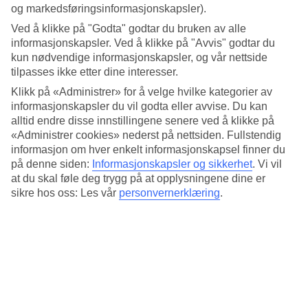
4.8/5
og markedsføringsinformasjonskapsler).
Standard
4.7/5
Ved å klikke på "Godta" godtar du bruken av alle
informasjonskapsler. Ved å klikke på "Avvis" godtar du
Om hotellet
kun nødvendige informasjonskapsler, og vår nettside
tilpasses ikke etter dine interesser.
3*
Klikk på «Administrer» for å velge hvilke kategorier av
Offisiell klassifisering
informasjonskapsler du vil godta eller avvise. Du kan
alltid endre disse innstillingene senere ved å klikke på
I en vakker 1900-talls bygning
«Administrer cookies» nederst på nettsiden. Fullstendig
informasjon om hver enkelt informasjonskapsel finner du
Noble Suites ligger i en bygning fra tidlig 1900-tallet i sentrum av
Athen, kun få minutters gange fra Akropolis og Akropolis-museet.
på denne siden:
Informasjonskapsler og sikkerhet
.
Vi vil
Hotellet har et godt utgangspunkt om du vil utforske byens
at du skal føle deg trygg på at opplysningene dine er
severdigheter som Agora og Plaka, Athens gamleby.
sikre hos oss: Les vår
personvernerklæring
.
Det vakre området Anafiotika og shoppinggaten Ermon ligger i
gåavstand fra hotellet.
Hotellet har:
Frokostservering
Døgnåpen resepsjon
Vaskeriservice