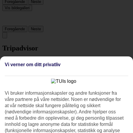
Foregående
Neste
Vis bildegalleri
Foregående
Neste
Tripadvisor
Vi verner om ditt privatliv
4.8/5
Vurdering av
4.8 / 5
fra
67 vurderinger
Renhold
5/5
Vi bruker informasjonskapsler og andre funksjoner fra
Beliggenhet
våre partnere på våre nettsider. Noen er nødvendige for
5/5
at vår nettside skal fungere pålitelig og sikkert
Rom
(nødvendige informasjonskapsler). Andre hjelper oss
5/5
med å forbedre din opplevelse, gi deg personlig tilpasset
Service
4.9/5
innhold og lagre anonyme data for statistiske formål
Søvnkvalitet
(funksjonelle informasjonskapsler, statistikk og analyse