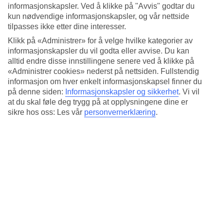
4.8/5
informasjonskapsler. Ved å klikke på "Avvis" godtar du
Standard
kun nødvendige informasjonskapsler, og vår nettside
4.5/5
tilpasses ikke etter dine interesser.
Om hotellet
Klikk på «Administrer» for å velge hvilke kategorier av
informasjonskapsler du vil godta eller avvise. Du kan
4*
alltid endre disse innstillingene senere ved å klikke på
Offisiell klassifisering
«Administrer cookies» nederst på nettsiden. Fullstendig
informasjon om hver enkelt informasjonskapsel finner du
Det 4-stjerners hotellet Niche Hotel Athens i Athens er et hotell med
på denne siden:
Informasjonskapsler og sikkerhet
.
Vi vil
bar, frukostbuffé og WiFi. På hotellet kan du nyte både massasje og
at du skal føle deg trygg på at opplysningene dine er
boblebasseng. Hvis det er barn med på reisen, er det barnepass. På
sikre hos oss: Les vår
personvernerklæring
.
området finnes det parkeringsmuligheter. Følgende kredittkort
aksepteres på hotellet: Visa.
Kort om hotellet
Restaurant/Bar
Ja/Ja
Transfertid
ca. 1 time
Gjennomsnittstemperatur i Athen