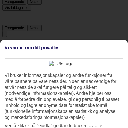
Foregående
Neste
Vis bildegalleri
Foregående
Neste
Tripadvisor
Vi verner om ditt privatliv
4.5/5
Vurdering av
4.5 / 5
fra
253 vurderinger
Vi bruker informasjonskapsler og andre funksjoner fra
våre partnere på våre nettsider. Noen er nødvendige for
Renhold
at vår nettside skal fungere pålitelig og sikkert
5/5
(nødvendige informasjonskapsler). Andre hjelper oss
Beliggenhet
4.8/5
med å forbedre din opplevelse, gi deg personlig tilpasset
Rom
innhold og lagre anonyme data for statistiske formål
4.5/5
(funksjonelle informasjonskapsler, statistikk og analyse
Service
og markedsføringsinformasjonskapsler).
4.7/5
Søvnkvalitet
Ved å klikke på "Godta" godtar du bruken av alle