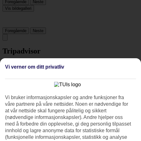
Foregående
Neste
Vis bildegalleri
Foregående
Neste
Tripadvisor
Vi verner om ditt privatliv
3.9/5
Vurdering av
3.9 / 5
fra
18 vurderinger
Renhold
5/5
Vi bruker informasjonskapsler og andre funksjoner fra
Beliggenhet
våre partnere på våre nettsider. Noen er nødvendige for
4.8/5
at vår nettside skal fungere pålitelig og sikkert
Rom
(nødvendige informasjonskapsler). Andre hjelper oss
5/5
med å forbedre din opplevelse, gi deg personlig tilpasset
Service
innhold og lagre anonyme data for statistiske formål
5/5
Søvnkvalitet
(funksjonelle informasjonskapsler, statistikk og analyse