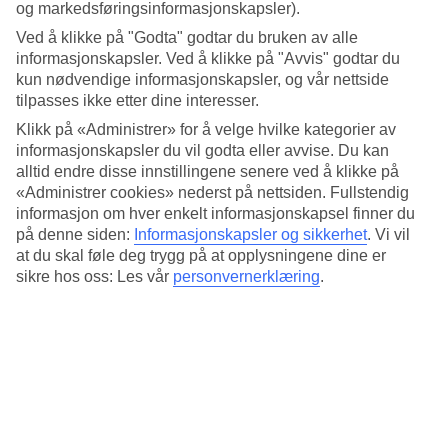
4.8/5
og markedsføringsinformasjonskapsler).
Standard
Ved å klikke på "Godta" godtar du bruken av alle
5/5
informasjonskapsler. Ved å klikke på "Avvis" godtar du
Om hotellet
kun nødvendige informasjonskapsler, og vår nettside
tilpasses ikke etter dine interesser.
4*
Klikk på «Administrer» for å velge hvilke kategorier av
Offisiell klassifisering
informasjonskapsler du vil godta eller avvise. Du kan
alltid endre disse innstillingene senere ved å klikke på
Det 4-stjerners hotellet Iasonos Suites Athens i Athens er et hotell
«Administrer cookies» nederst på nettsiden. Fullstendig
med bar og WiFi. På hotellet kan du nyte massasje. På området
finnes det parkeringsmuligheter. Følgende kredittkort aksepteres på
informasjon om hver enkelt informasjonskapsel finner du
hotellet: EC Maestro, Mastercard og Visa.
på denne siden:
Informasjonskapsler og sikkerhet
.
Vi vil
at du skal føle deg trygg på at opplysningene dine er
Kort om hotellet
sikre hos oss: Les vår
personvernerklæring
.
Bar
Ja
Transfertid
ca. 1 time
Gjennomsnittstemperatur i Athen