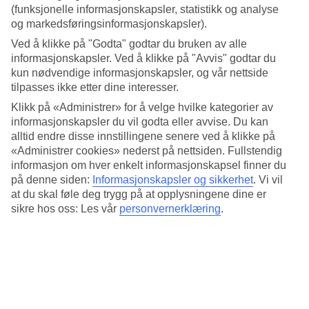
4.3/5
(funksjonelle informasjonskapsler, statistikk og analyse
Standard
og markedsføringsinformasjonskapsler).
4.2/5
Ved å klikke på "Godta" godtar du bruken av alle
Om hotellet
informasjonskapsler. Ved å klikke på "Avvis" godtar du
kun nødvendige informasjonskapsler, og vår nettside
4*
tilpasses ikke etter dine interesser.
Offisiell klassifisering
Klikk på «Administrer» for å velge hvilke kategorier av
informasjonskapsler du vil godta eller avvise. Du kan
Det 4-stjerners hotellet Hera i Athens er et hotell med bar,
frukostbuffé og WiFi. På hotellet kan du nyte massasje. På området
alltid endre disse innstillingene senere ved å klikke på
finnes det parkeringsmuligheter. Hotellet hadde sin siste renovering
«Administrer cookies» nederst på nettsiden. Fullstendig
2004. Følgende kredittkort aksepteres på hotellet: American
informasjon om hver enkelt informasjonskapsel finner du
Express, Diners Club, EC Maestro, Mastercard og Visa.
på denne siden:
Informasjonskapsler og sikkerhet
.
Vi vil
at du skal føle deg trygg på at opplysningene dine er
Kort om hotellet
sikre hos oss: Les vår
personvernerklæring
.
Bad/strand
6,5 km
Restaurant/Bar
Ja/Ja
Transfertid
ca. 1 time