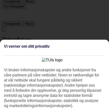
Foregående
Neste
Vis bildegalleri
Foregående
Neste
Tripadvisor
Vi verner om ditt privatliv
4.5/5
Vurdering av
4.5 / 5
fra
82 vurderinger
Vi bruker informasjonskapsler og andre funksjoner fra
Renhold
våre partnere på våre nettsider. Noen er nødvendige for
4.5/5
Beliggenhet
at vår nettside skal fungere pålitelig og sikkert
3.7/5
(nødvendige informasjonskapsler). Andre hjelper oss
Rom
med å forbedre din opplevelse, gi deg personlig tilpasset
4.4/5
innhold og lagre anonyme data for statistiske formål
Service
(funksjonelle informasjonskapsler, statistikk og analyse
4.6/5
og markedsføringsinformasjonskapsler).
Søvnkvalitet