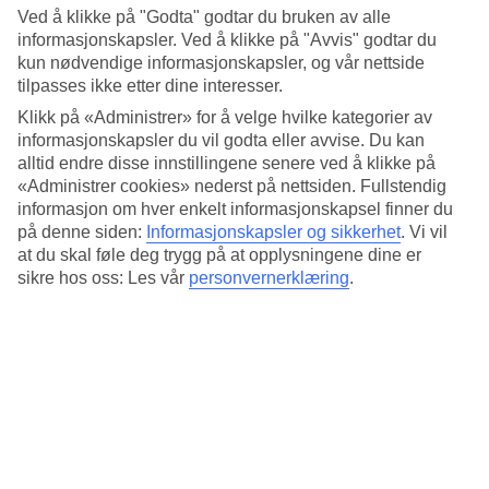
4.4/5
Ved å klikke på "Godta" godtar du bruken av alle
Standard
informasjonskapsler. Ved å klikke på "Avvis" godtar du
4.4/5
kun nødvendige informasjonskapsler, og vår nettside
Om hotellet
tilpasses ikke etter dine interesser.
Klikk på «Administrer» for å velge hvilke kategorier av
5*
informasjonskapsler du vil godta eller avvise. Du kan
Offisiell klassifisering
alltid endre disse innstillingene senere ved å klikke på
«Administrer cookies» nederst på nettsiden. Fullstendig
Det 5-stjerners hotellet Green Suites Hotel i Athens er et hotell med
informasjon om hver enkelt informasjonskapsel finner du
bar, frukostbuffé og WiFi. På hotellet kan du nyte både massasje og
på denne siden:
Informasjonskapsler og sikkerhet
.
Vi vil
badstu. Hvis det er barn med på reisen, er det barnepass. På området
finnes det parkeringsmuligheter. Følgende kredittkort aksepteres på
at du skal føle deg trygg på at opplysningene dine er
hotellet: American Express, Diners Club, EC Maestro, Mastercard
sikre hos oss: Les vår
personvernerklæring
.
og Visa.
Kort om hotellet
Utendørsbasseng
Ja
Restaurant/Bar
Ja/Ja
Transfertid
ca. 1 time