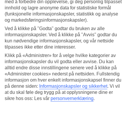
4.4/5
med å forbedre din opplevelse, gi deg personlig tilpasset
Standard
innhold og lagre anonyme data for statistiske formål
4.2/5
(funksjonelle informasjonskapsler, statistikk og analyse
og markedsføringsinformasjonskapsler).
Om hotellet
Ved å klikke på "Godta" godtar du bruken av alle
informasjonskapsler. Ved å klikke på "Avvis" godtar du
WiFi
kun nødvendige informasjonskapsler, og vår nettside
tilpasses ikke etter dine interesser.
Elegant med takterrasse midt i Athen
Klikk på «Administrer» for å velge hvilke kategorier av
Divani Caravel har en elegant og luksuriøs atmosfære og ligger
informasjonskapsler du vil godta eller avvise. Du kan
vegg i vegg med Nasjonalgalleriet i hjertet av Athen. Det er rom for
alltid endre disse innstillingene senere ved å klikke på
avslapning på hotellets takterrasse, som har et basseng med
«Administrer cookies» nederst på nettsiden. Fullstendig
solsenger, en bassengbar og en fantastisk utsikt over Athens
informasjon om hver enkelt informasjonskapsel finner du
omgivelser. Hotellet har flere restauranter og treningsrom.
på denne siden:
Informasjonskapsler og sikkerhet
.
Vi vil
Hvis du vil komme deg rundt med lokal transport, er nærmeste
at du skal føle deg trygg på at opplysningene dine er
bussholdeplass Karabel.
sikre hos oss: Les vår
personvernerklæring
.
Hotellet har:
Wifi
Døgnåpen resepsjon
Luftkondisjonering