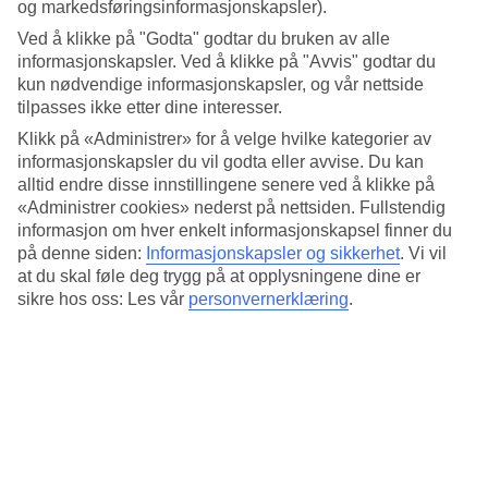
4.2/5
og markedsføringsinformasjonskapsler).
Standard
Ved å klikke på "Godta" godtar du bruken av alle
4.2/5
informasjonskapsler. Ved å klikke på "Avvis" godtar du
kun nødvendige informasjonskapsler, og vår nettside
Om hotellet
tilpasses ikke etter dine interesser.
4*
Klikk på «Administrer» for å velge hvilke kategorier av
Offisiell klassifisering
informasjonskapsler du vil godta eller avvise. Du kan
alltid endre disse innstillingene senere ved å klikke på
Det 4-stjerners hotellet Athens Tiare By Mage Hotels i Athens er et
«Administrer cookies» nederst på nettsiden. Fullstendig
hotell med bar, frukostbuffé og WiFi. På hotellet kan du nyte både
informasjon om hver enkelt informasjonskapsel finner du
massasje og boblebasseng. På området finnes det
parkeringsmuligheter. Følgende kredittkort aksepteres på hotellet:
på denne siden:
Informasjonskapsler og sikkerhet
.
Vi vil
American Express, Diners Club, Mastercard og Visa.
at du skal føle deg trygg på at opplysningene dine er
sikre hos oss: Les vår
personvernerklæring
.
Kort om hotellet
Bad/strand
8,8 km
Restaurant/Bar
Ja/Ja
Transfertid
ca. 1 time