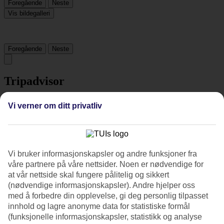
Foregående
Neste
Vis bildegalleri
Foregående
Neste
Tripadvisor
Vi verner om ditt privatliv
4.3/5
Vurdering av
4.3 / 5
fra
678 vurderinger
Renhold
Vi bruker informasjonskapsler og andre funksjoner fra
4.7/5
Beliggenhet
våre partnere på våre nettsider. Noen er nødvendige for
4.2/5
at vår nettside skal fungere pålitelig og sikkert
Rom
(nødvendige informasjonskapsler). Andre hjelper oss
4.3/5
med å forbedre din opplevelse, gi deg personlig tilpasset
Service
innhold og lagre anonyme data for statistiske formål
4.5/5
(funksjonelle informasjonskapsler, statistikk og analyse
Søvnkvalitet