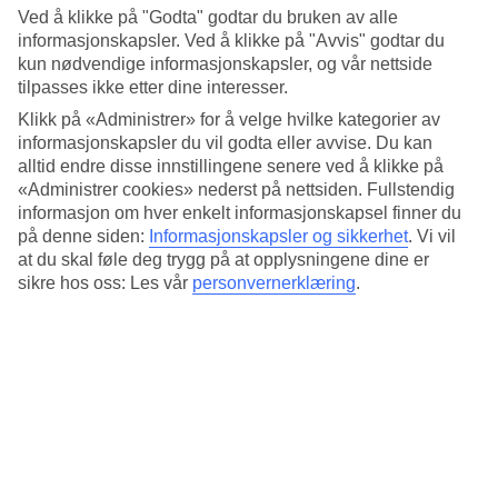
4.3/5
Ved å klikke på "Godta" godtar du bruken av alle
Standard
informasjonskapsler. Ved å klikke på "Avvis" godtar du
4.4/5
kun nødvendige informasjonskapsler, og vår nettside
Om hotellet
tilpasses ikke etter dine interesser.
Klikk på «Administrer» for å velge hvilke kategorier av
3*
informasjonskapsler du vil godta eller avvise. Du kan
Offisiell klassifisering
alltid endre disse innstillingene senere ved å klikke på
«Administrer cookies» nederst på nettsiden. Fullstendig
Det 3-stjerners hotellet Athens Center Square i Athens er et hotell
informasjon om hver enkelt informasjonskapsel finner du
med bar, frukostbuffé og WiFi. På hotellet kan du nyte massasje. På
på denne siden:
Informasjonskapsler og sikkerhet
.
Vi vil
området finnes det parkeringsmuligheter. Hotellet hadde sin siste
renovering 2009. Følgende kredittkort aksepteres på hotellet:
at du skal føle deg trygg på at opplysningene dine er
American Express, Diners Club, Mastercard og Visa.
sikre hos oss: Les vår
personvernerklæring
.
Kort om hotellet
Utendørsbasseng
Ja
Restaurant/Bar
Ja/Ja
Transfertid
ca. 1 time