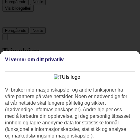
Foregående
Neste
Vis bildegalleri
Foregående
Neste
Tripadvisor
Vi verner om ditt privatliv
4.2/5
Vurdering av
4.2 / 5
fra
1751 vurderinger
Vi bruker informasjonskapsler og andre funksjoner fra
Renhold
våre partnere på våre nettsider. Noen er nødvendige for
4.6/5
Beliggenhet
at vår nettside skal fungere pålitelig og sikkert
4.2/5
(nødvendige informasjonskapsler). Andre hjelper oss
Rom
med å forbedre din opplevelse, gi deg personlig tilpasset
4.2/5
innhold og lagre anonyme data for statistiske formål
Service
(funksjonelle informasjonskapsler, statistikk og analyse
4.5/5
og markedsføringsinformasjonskapsler).
Søvnkvalitet