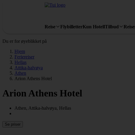
Reise
Flybilletter
Kun Hotell
Tilbud
Reis
Du er for øyeblikket på
Hjem
Feriereiser
Hellas
Attika-halvøya
Athen
Arion Athens Hotel
Arion Athens Hotel
Athen, Attika-halvøya, Hellas
Se priser