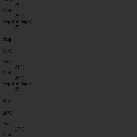
21
°C
Vann:
25
°C
Regnfrie dager:
29
Aug
31
°
C
Natt:
21
°C
Vann:
26
°C
Regnfrie dager:
29
Sep
28
°
C
Natt:
17
°C
Vann: