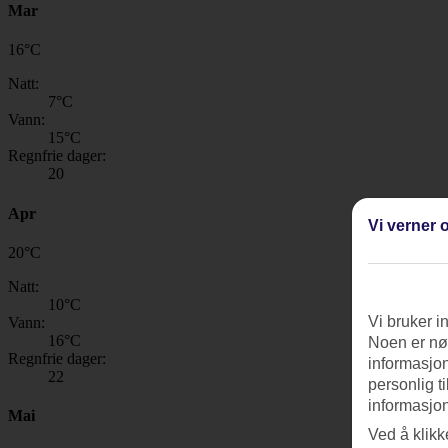
Mar
16
°
C
Natt:
7
°C
Vann:
15
°C
Regnfrie dager:
20
Apr
Vi verner o
20
°
C
Natt:
10
°C
Vi bruker i
Vann:
16
°C
Noen er nød
Regnfrie dager:
informasjon
22
personlig t
informasjon
Mai
Ved å klikk