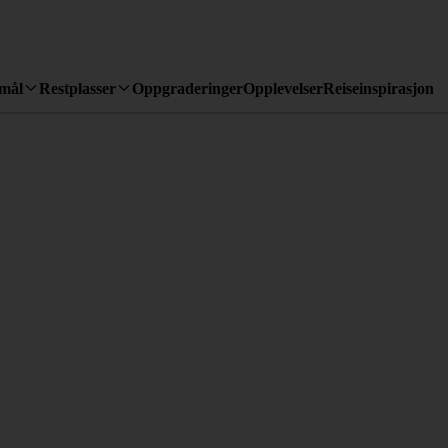
emål
Restplasser
Oppgraderinger
Opplevelser
Reiseinspirasjon