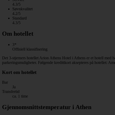
4.3/5
Søvnkvalitet
4.2/5
Standard
4.3/5
Om hotellet
3*
Offisiell klassifisering
Det 3-stjerners hotellet Arion Athens Hotel i Athens er et hotell med 
parkeringsmuligheter. Følgende kredittkort aksepteres på hotellet: Am
Kort om hotellet
Bar
Ja
Transfertid
ca. 1 time
Gjennomsnittstemperatur i Athen