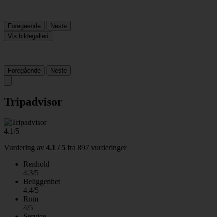
Foregående
Neste
Vis bildegalleri
Foregående
Neste
Tripadvisor
4.1/5
Vurdering av
4.1 / 5
fra
897 vurderinger
Renhold
4.3/5
Beliggenhet
4.4/5
Rom
4/5
Service