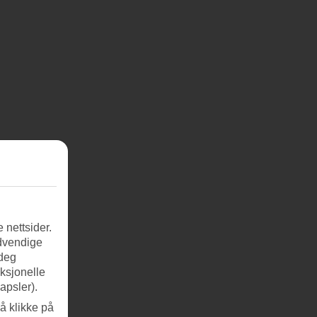
 nettsider.
ødvendige
 deg
nksjonelle
apsler).
å klikke på