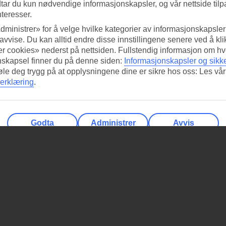
tar du kun nødvendige informasjonskapsler, og vår nettside tilp
nteresser.
dministrer» for å velge hvilke kategorier av informasjonskapsler 
 avvise. Du kan alltid endre disse innstillingene senere ved å kl
r cookies» nederst på nettsiden. Fullstendig informasjon om hv
nskapsel finner du på denne siden:
Informasjonskapsler og sikk
føle deg trygg på at opplysningene dine er sikre hos oss: Les vår
erklæring
.
Godta
Administrer
Avvis