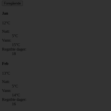
Foregående
Jan
12
°
C
Natt:
5
°C
Vann:
15
°C
Regnfrie dager:
18
Feb
13
°
C
Natt:
5
°C
Vann:
14
°C
Regnfrie dager:
16