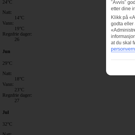
24
°
C
"Avvis" god
etter dine i
Natt:
Klikk på «A
14
°C
Vann:
godta eller
19
°C
«Administre
Regnfrie dager:
informasjo
26
at du skal 
personvern
Jun
29
°
C
Natt:
18
°C
Vann:
23
°C
Regnfrie dager:
27
Jul
32
°
C
Natt: