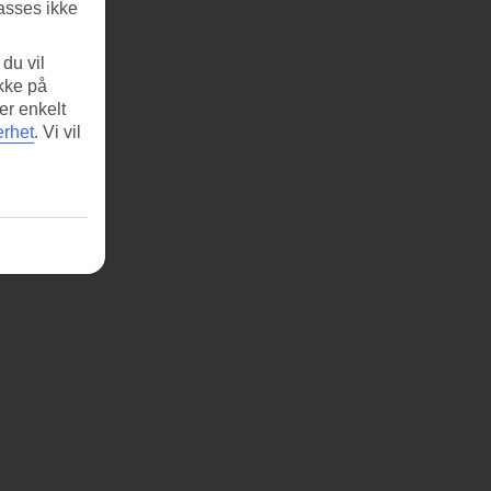
asses ikke
du vil
ikke på
er enkelt
erhet
.
Vi vil