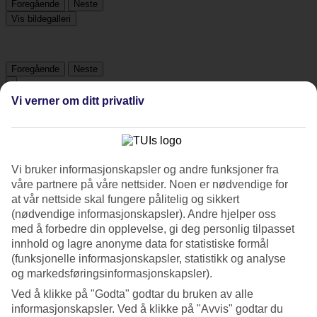
Foregående
Neste
Vis bildegalleri
Foregående
Neste
Vi verner om ditt privatliv
Tripadvisor
4.7/5
Vi bruker informasjonskapsler og andre funksjoner fra
Vurdering av
4.7 / 5
fra
72 vurderinger
våre partnere på våre nettsider. Noen er nødvendige for
at vår nettside skal fungere pålitelig og sikkert
Renhold
(nødvendige informasjonskapsler). Andre hjelper oss
5/5
med å forbedre din opplevelse, gi deg personlig tilpasset
Beliggenhet
innhold og lagre anonyme data for statistiske formål
4.9/5
Rom
(funksjonelle informasjonskapsler, statistikk og analyse
4.3/5
og markedsføringsinformasjonskapsler).
Service
Ved å klikke på "Godta" godtar du bruken av alle
5/5
Søvnkvalitet
informasjonskapsler. Ved å klikke på "Avvis" godtar du