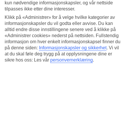
4.4/5
kun nødvendige informasjonskapsler, og vår nettside
Standard
tilpasses ikke etter dine interesser.
4.7/5
Klikk på «Administrer» for å velge hvilke kategorier av
Om hotellet
informasjonskapsler du vil godta eller avvise. Du kan
alltid endre disse innstillingene senere ved å klikke på
«Administrer cookies» nederst på nettsiden. Fullstendig
3*
Offisiell klassifisering
informasjon om hver enkelt informasjonskapsel finner du
på denne siden:
Informasjonskapsler og sikkerhet
.
Vi vil
Det 3,5-stjerners hotellet 14 Reasons Why i Athens er et hotell med
at du skal føle deg trygg på at opplysningene dine er
bar og WiFi. På området finnes det parkeringsmuligheter.
sikre hos oss: Les vår
personvernerklæring
.
Kort om hotellet
Bar
Ja
Transfertid
ca. 1 time
Gjennomsnittstemperatur i Athen
Foregående