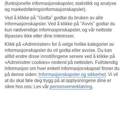
4/5
(funksjonelle informasjonskapsler, statistikk og analyse
Søvnkvalitet
og markedsføringsinformasjonskapsler).
4/5
Standard
Ved å klikke på "Godta" godtar du bruken av alle
3.6/5
informasjonskapsler. Ved å klikke på "Avvis" godtar du
kun nødvendige informasjonskapsler, og vår nettside
Om hotellet
tilpasses ikke etter dine interesser.
Klikk på «Administrer» for å velge hvilke kategorier av
4*
informasjonskapsler du vil godta eller avvise. Du kan
Offisiell klassifisering
alltid endre disse innstillingene senere ved å klikke på
Det 4-stjerners hotellet Mercure Nice Marche aux Fleurs i Nice er et
«Administrer cookies» nederst på nettsiden. Fullstendig
hotell med bar, frukostbuffé og WiFi. Hvis det er barn med på
informasjon om hver enkelt informasjonskapsel finner du
reisen, er det barnepass. På området finnes det parkeringsmuligheter.
på denne siden:
Informasjonskapsler og sikkerhet
.
Vi vil
Hotellet hadde sin siste renovering 2007. Følgende kredittkort
at du skal føle deg trygg på at opplysningene dine er
aksepteres på hotellet: American Express, Diners Club, EC Maestro,
sikre hos oss: Les vår
personvernerklæring
.
Mastercard og Visa.
Kort om hotellet
Bad/strand
10 m
Utendørsbasseng
Ja