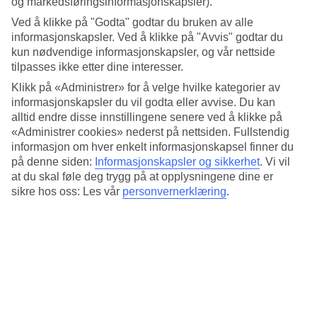
og markedsføringsinformasjonskapsler).
4.6/5
Standard
Ved å klikke på "Godta" godtar du bruken av alle
4.4/5
informasjonskapsler. Ved å klikke på "Avvis" godtar du
kun nødvendige informasjonskapsler, og vår nettside
Om hotellet
tilpasses ikke etter dine interesser.
Klikk på «Administrer» for å velge hvilke kategorier av
3*
Offisiell klassifisering
informasjonskapsler du vil godta eller avvise. Du kan
alltid endre disse innstillingene senere ved å klikke på
Det 3-stjerners hotellet Hotel Le Royal À Nice i Nice er et hotell
«Administrer cookies» nederst på nettsiden. Fullstendig
med bar, frukostbuffé og WiFi. På området finnes det
informasjon om hver enkelt informasjonskapsel finner du
parkeringsmuligheter. Hotellet hadde sin siste renovering 2013.
på denne siden:
Informasjonskapsler og sikkerhet
.
Vi vil
Følgende kredittkort aksepteres på hotellet: American Express,
Mastercard og Visa.
at du skal føle deg trygg på at opplysningene dine er
sikre hos oss: Les vår
personvernerklæring
.
Kort om hotellet
Bad/strand
800 m
Restaurant/Bar
Ja/Ja
Transfertid
ca. 15 min