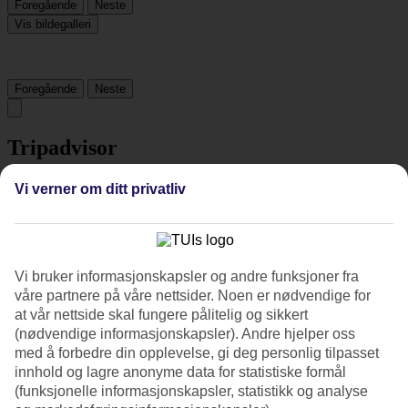
Foregående
Neste
Vis bildegalleri
Foregående
Neste
Tripadvisor
Vi verner om ditt privatliv
4.6/5
Vurdering av
4.6 / 5
fra
402 vurderinger
Renhold
Vi bruker informasjonskapsler og andre funksjoner fra
4.6/5
våre partnere på våre nettsider. Noen er nødvendige for
Beliggenhet
4.9/5
at vår nettside skal fungere pålitelig og sikkert
Rom
(nødvendige informasjonskapsler). Andre hjelper oss
4.5/5
med å forbedre din opplevelse, gi deg personlig tilpasset
Service
innhold og lagre anonyme data for statistiske formål
4.7/5
(funksjonelle informasjonskapsler, statistikk og analyse
Søvnkvalitet