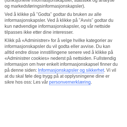
(funksjonelle informasjonskapsler, statistikk og analyse
og markedsføringsinformasjonskapsler).
Populære hotell – Les Arcs
Ved å klikke på "Godta" godtar du bruken av alle
informasjonskapsler. Ved å klikke på "Avvis" godtar du
Mer i samme kategori
kun nødvendige informasjonskapsler, og vår nettside
tilpasses ikke etter dine interesser.
Tignes - Vær og temperatur
La Plagne - Vær og temperatur
Klikk på «Administrer» for å velge hvilke kategorier av
Val d'Isère - Vær og temperatur
informasjonskapsler du vil godta eller avvise. Du kan
De franske Alpene - Vær og temperatur
alltid endre disse innstillingene senere ved å klikke på
Cannes - Vær og temperatur
«Administrer cookies» nederst på nettsiden. Fullstendig
informasjon om hver enkelt informasjonskapsel finner du
Mer i samme område
på denne siden:
Informasjonskapsler og sikkerhet
.
Vi vil
at du skal føle deg trygg på at opplysningene dine er
All Inclusive Les Arcs
sikre hos oss: Les vår
personvernerklæring
.
Restplasser Les Arcs
Hotell Les Arcs
All Inclusive Den franske riviera
Reiser til Frankrike
Lignende reiser
Sestriere - Vær og temperatur
Hotell Alcudia