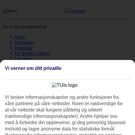
Du er for øyeblikket på
Hjem
Feriereiser
Frankrike
De franske Alpene
Les Arcs
Vær
Vi verner om ditt privatliv
Les Arcs - Vær og temperatur
Vi bruker informasjonskapsler og andre funksjoner fra
våre partnere på våre nettsider. Noen er nødvendige for
Hvordan er været når du skal reise til Les Arcs på skiferie? Godt
spørsmål! Vær, klima og temperatur har en avgjørende påvirkning
at vår nettside skal fungere pålitelig og sikkert
på reisen. Her har vi samlet all informasjon om været i Les Arcs,
(nødvendige informasjonskapsler). Andre hjelper oss
måned for måned.
med å forbedre din opplevelse, gi deg personlig tilpasset
innhold og lagre anonyme data for statistiske formål
Gjennomsnittstemperatur: Les Arcs