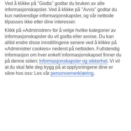
Standard
Ved å klikke på "Godta" godtar du bruken av alle
3.7/5
informasjonskapsler. Ved å klikke på "Avvis" godtar du
kun nødvendige informasjonskapsler, og vår nettside
Om hotellet
tilpasses ikke etter dine interesser.
Klikk på «Administrer» for å velge hvilke kategorier av
3*
informasjonskapsler du vil godta eller avvise. Du kan
Offisiell klassifisering
alltid endre disse innstillingene senere ved å klikke på
God beliggenhet nær bymurene
«Administrer cookies» nederst på nettsiden. Fullstendig
informasjon om hver enkelt informasjonskapsel finner du
Rixwell Viru Square Hotel ligger i en liten og pittoresk gate nær
på denne siden:
Informasjonskapsler og sikkerhet
.
Vi vil
Tallinns bymur. Hotellet har en restaurant og bar. I hotellets
at du skal føle deg trygg på at opplysningene dine er
velværeavdeling kan du ta badstue og unne deg massasje etter en
sikre hos oss: Les vår
personvernerklæring
.
lang dag i ute i byen. Rundt hjørnet finner du flere restauranter, barer
og puber.
Alexander Nevsky-katedralen, Frihetsplassen og Tallinn katedral
ligger i gangavstand fra hotellet.
Hotellet har:
Restaurant og bar
Velværeavdeling
Døgnåpen resepsjon