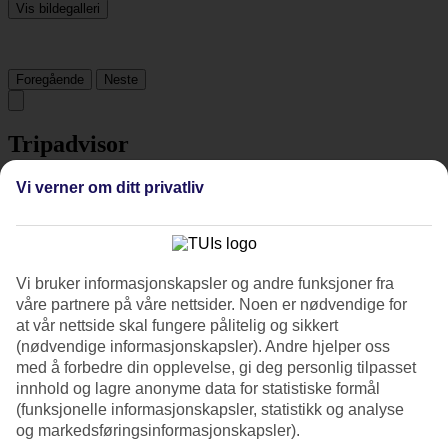
Vis bildegalleri
Foregående
Neste
Tripadvisor
Vi verner om ditt privatliv
3.5/5
Vurdering av
3.5 / 5
fra
681 vurderinger
Renhold
Vi bruker informasjonskapsler og andre funksjoner fra
3.9/5
våre partnere på våre nettsider. Noen er nødvendige for
Beliggenhet
at vår nettside skal fungere pålitelig og sikkert
4.8/5
Rom
(nødvendige informasjonskapsler). Andre hjelper oss
3.4/5
med å forbedre din opplevelse, gi deg personlig tilpasset
Service
innhold og lagre anonyme data for statistiske formål
3.7/5
(funksjonelle informasjonskapsler, statistikk og analyse
Søvnkvalitet
og markedsføringsinformasjonskapsler).
3.4/5