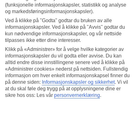
Standard
(funksjonelle informasjonskapsler, statistikk og analyse
4.6/5
og markedsføringsinformasjonskapsler).
Om hotellet
Ved å klikke på "Godta" godtar du bruken av alle
informasjonskapsler. Ved å klikke på "Avvis" godtar du
5*
kun nødvendige informasjonskapsler, og vår nettside
Offisiell klassifisering
tilpasses ikke etter dine interesser.
Klikk på «Administrer» for å velge hvilke kategorier av
I hjertet av Tallinn med spa og treningsrom
informasjonskapsler du vil godta eller avvise. Du kan
alltid endre disse innstillingene senere ved å klikke på
Movenpick Hotel Tallinn ligger bare noen få minutters gange fra
«Administrer cookies» nederst på nettsiden. Fullstendig
Tallinns historiske bydel. Her bor du i stilrene, romslige rom og
hotellet har også en velværeavdeling med innendørsbasseng, jacuzzi
informasjon om hver enkelt informasjonskapsel finner du
og badstue. På hotellet har du også tilgang til et treningsrom.
på denne siden:
Informasjonskapsler og sikkerhet
.
Vi vil
at du skal føle deg trygg på at opplysningene dine er
Operaen, konserthuset og bykjernen fra middelalderen er bare cirka
sikre hos oss: Les vår
personvernerklæring
.
5 minutter fra Movenpick Hotel Tallinn.
Hotellet har:
Luftkondisjonering
WiFi
Døgnåpen resepsjon
Restaurant og bar