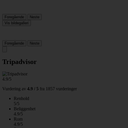
Foregående
Neste
Vis bildegalleri
Foregående
Neste
Tripadvisor
4.9/5
Vurdering av
4.9 / 5
fra
1857 vurderinger
Renhold
5/5
Beliggenhet
4.9/5
Rom
4.9/5