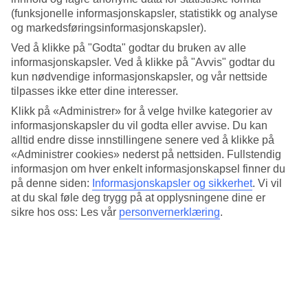
(funksjonelle informasjonskapsler, statistikk og analyse
Lang strand nær snorklingsrev
og markedsføringsinformasjonskapsler).
Et par skritt fra hotellet strekker den langgrunne sandstranden seg ut,
Ved å klikke på "Godta" godtar du bruken av alle
perfekt for avslappende dager på stranden. Nærmest stranden er en
informasjonskapsler. Ved å klikke på "Avvis" godtar du
meterdyp lagune som ligner et naturlig saltvannsbasseng. Har du lyst
kun nødvendige informasjonskapsler, og vår nettside
til å utforske livet under havoverflaten? Du kan benytte den lange
tilpasses ikke etter dine interesser.
trebryggen for å komme deg ut til revet, der du kan snorkle blant
fantastiske korallrev med et levende marint liv.
Klikk på «Administrer» for å velge hvilke kategorier av
informasjonskapsler du vil godta eller avvise. Du kan
Basseng for alle
alltid endre disse innstillingene senere ved å klikke på
«Administrer cookies» nederst på nettsiden. Fullstendig
Bassengområdet rundt det store bassenget er det et yrende liv med
informasjon om hver enkelt informasjonskapsel finner du
aktiviteter på dagtid. Det finnes også et mindre basseng med roligere
på denne siden:
Informasjonskapsler og sikkerhet
.
Vi vil
atmosfære som er oppvarmet om vinteren. Som gjest på Casa Blue
Beach Resort har du også tilgang til badelandet på nabohotellet.
at du skal føle deg trygg på at opplysningene dine er
sikre hos oss: Les vår
personvernerklæring
.
Restauranter og fornøyelser under samme tak
Oppholdet ditt på Casa Blue Beach Resort inkluderer All Inclusive
slik at du kan tenke på andre ting enn å planlegge måltider. Hotellet
har både bufférestaurant og à la carte-restaurant med blant annet
japanske og italienske retter. I den japanske restauranten er det show
cooking-stasjoner der du kan se kokkene tilbereder maten foran deg.