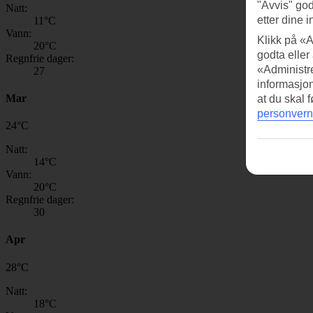
"Avvis" god
Natt:
etter dine i
11
°C
Vann:
Klikk på «A
20
°C
godta eller
Regnfrie dager:
«Administre
27
informasjo
Mar
at du skal 
personvern
24
°
C
Natt:
14
°C
Vann:
20
°C
Regnfrie dager:
30
Apr
28
°
C
Natt:
18
°C