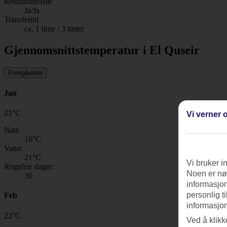
Restaurant/Bar
Ja/Ja
Transfertid
ca. 1 time / 3 timer
Gjennomsnittstemperatur i El Quseir
Foregående
Jan
21
°
C
Vi verner o
Natt:
10
°C
Vann:
21
°C
Vi bruker i
Regnfrie dager:
Noen er nød
30
informasjon
personlig t
Feb
informasjon
22
°
C
Ved å klikk