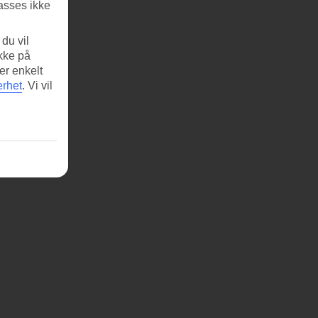
asses ikke
du vil
ikke på
er enkelt
erhet
.
Vi vil