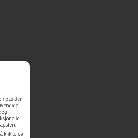
 nettsider.
ødvendige
 deg
nksjonelle
apsler).
å klikke på