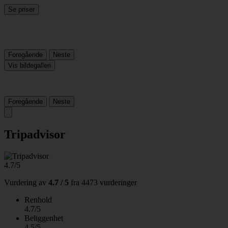
Se priser
Foregående
Neste
Vis bildegalleri
Foregående
Neste
Tripadvisor
4.7/5
Vurdering av
4.7 / 5
fra
4473 vurderinger
Renhold
4.7/5
Beliggenhet
4.5/5