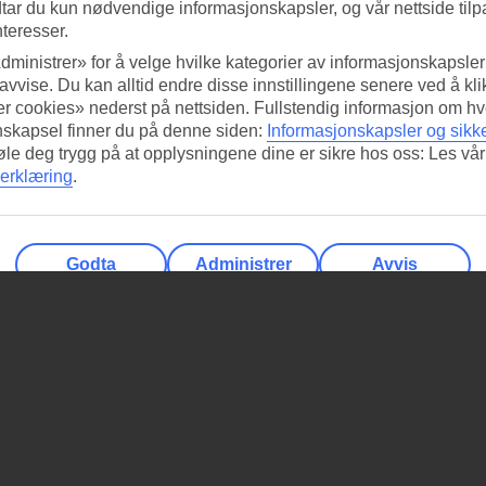
tar du kun nødvendige informasjonskapsler, og vår nettside tilp
nteresser.
dministrer» for å velge hvilke kategorier av informasjonskapsler 
 avvise. Du kan alltid endre disse innstillingene senere ved å kl
r cookies» nederst på nettsiden. Fullstendig informasjon om hv
nskapsel finner du på denne siden:
Informasjonskapsler og sikk
føle deg trygg på at opplysningene dine er sikre hos oss: Les vår
erklæring
.
Godta
Administrer
Avvis