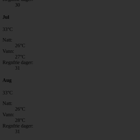
30
Jul
33
°
C
Natt:
26
°C
Vann:
27
°C
Regnfrie dager:
31
Aug
33
°
C
Natt:
26
°C
Vann:
28
°C
Regnfrie dager:
31