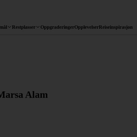
emål
Restplasser
Oppgraderinger
Opplevelser
Reiseinspirasjon
 Marsa Alam