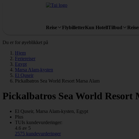
Reise
Flybilletter
Kun Hotell
Tilbud
Reis
Du er for øyeblikket på
Hjem
Feriereiser
Egypt
Marsa Alam-kysten
El Quseir
Pickalbatros Sea World Resort Marsa Alam
Pickalbatros Sea World Resort
El Quseir, Marsa Alam-kysten, Egypt
Plus
TUIs kundevurderinger:
4.6 av 5
2575 kundevurderinger