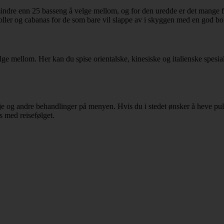
indre enn 25 basseng å velge mellom, og for den uredde er det mange far
oller og cabanas for de som bare vil slappe av i skyggen med en god bo
elge mellom. Her kan du spise orientalske, kinesiske og italienske spesi
sje og andre behandlinger på menyen. Hvis du i stedet ønsker å heve pul
s med reisefølget.