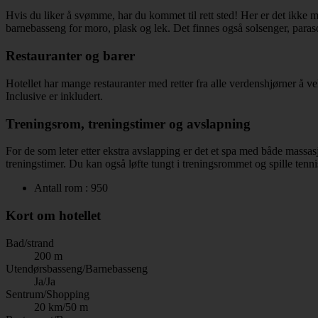
Hvis du liker å svømme, har du kommet til rett sted! Her er det ikke m
barnebasseng for moro, plask og lek. Det finnes også solsenger, paras
Restauranter og barer
Hotellet har mange restauranter med retter fra alle verdenshjørner å v
Inclusive er inkludert.
Treningsrom, treningstimer og avslapning
For de som leter etter ekstra avslapping er det et spa med både massa
treningstimer. Du kan også løfte tungt i treningsrommet og spille tenni
Antall rom : 950
Kort om hotellet
Bad/strand
200 m
Utendørsbasseng/Barnebasseng
Ja/Ja
Sentrum/Shopping
20 km/50 m