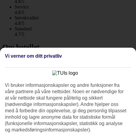
4.8/5
Service
4.8/5
Søvnkvalitet
4.8/5
Standard
4.7/5
Om hotellet
Vi verner om ditt privatliv
5*
Offisiell klassifisering
WiFi
Hotell ved stranden med All Inclusive
Vi bruker informasjonskapsler og andre funksjoner fra
våre partnere på våre nettsider. Noen er nødvendige for
I et ørkenlandskap ligger førsteklasses Baron Palace Sahl Hasheesh
at vår nettside skal fungere pålitelig og sikkert
som en grønn oase ved den vakre 600 meter lange private
(nødvendige informasjonskapsler). Andre hjelper oss
sandstranden et par mil utenfor Hurghada sentrum. Hotellet har flere
basseng, mange restauranter og barer. All Inclusive inkludert.
med å forbedre din opplevelse, gi deg personlig tilpasset
innhold og lagre anonyme data for statistiske formål
I nærheten av hotellet og i kort gåavstand finner du Sahl Hasheesh
(funksjonelle informasjonskapsler, statistikk og analyse
lille senter og småbåthavn. Hotellet passer for alle aldre og det er
og markedsføringsinformasjonskapsler).
mange aktiviteter for både store og små.