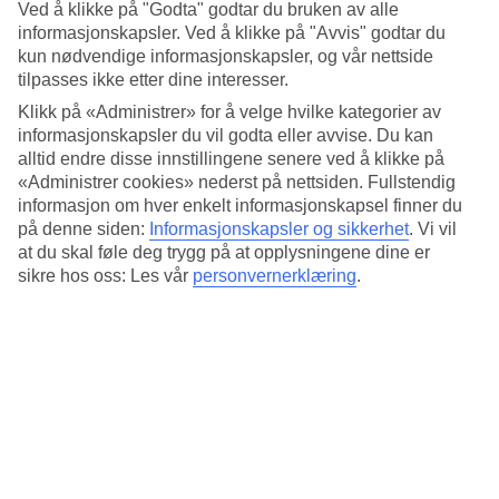
Ved å klikke på "Godta" godtar du bruken av alle
Mat fra alle verdenshjørner
informasjonskapsler. Ved å klikke på "Avvis" godtar du
kun nødvendige informasjonskapsler, og vår nettside
Hotellet har både bufférestaurant og à la carte, totalt åtte restauranter.
tilpasses ikke etter dine interesser.
Her serveres alt fra internasjonale retter til smaksopplevelser fra
blant annet Japan og Egypt.
Klikk på «Administrer» for å velge hvilke kategorier av
informasjonskapsler du vil godta eller avvise. Du kan
Privat strand og flere basseng
alltid endre disse innstillingene senere ved å klikke på
«Administrer cookies» nederst på nettsiden. Fullstendig
Ta en spasertur langs hotellets private sandstrand eller oppdag det
informasjon om hver enkelt informasjonskapsel finner du
vakre Rødehavet under overflaten med en snorkletur.
på denne siden:
Informasjonskapsler og sikkerhet
.
Vi vil
Hovedbassenget er et evighetsbasseng med utsikt over stranden som
at du skal føle deg trygg på at opplysningene dine er
slynger seg gjennom hotellområdet. Det finnes også et eget basseng
sikre hos oss: Les vår
personvernerklæring
.
kun for voksne og et mindre plaskebasseng med noen vannsklier.
Antall rom : 615
Kort om hotellet
Utendørsbasseng/Barnebasseng
Ja/Ja
Sentrum
20 km
Restaurant/Bar