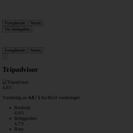
Foregående
Neste
Vis bildegalleri
Foregående
Neste
Tripadvisor
4.8/5
Vurdering av
4.8 / 5
fra
8624 vurderinger
Renhold
4.9/5
Beliggenhet
4.7/5
Rom