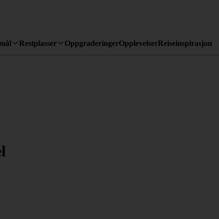
emål
Restplasser
Oppgraderinger
Opplevelser
Reiseinspirasjon
l