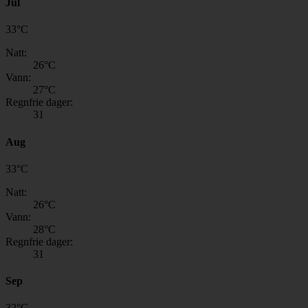
Jul
33
°
C
Natt:
26
°C
Vann:
27
°C
Regnfrie dager:
31
Aug
33
°
C
Natt:
26
°C
Vann:
28
°C
Regnfrie dager:
31
Sep
32
°
C