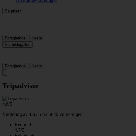
415 kundevurderinger
Se priser
Foregående
Neste
Vis bildegalleri
Foregående
Neste
Tripadvisor
4.6/5
Vurdering av
4.6 / 5
fra
5640 vurderinger
Renhold
4.7/5
Beliggenhet