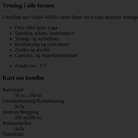
Trening i alle former
I hotellets nye Vitalis Wellfit center finner du et topp moderne trening
Flere ulike typer yoga
Spinning, pilates, bodybalance
Toning- og styrketimer
Kickboksing og sykkelturer
Zumba og aerobic
Capoeira- og magedansleksjoner
Antall rom : 157
Kort om hotellet
Bad/strand
50 m - 150 m
Utendørsbasseng/Barnebasseng
Ja/Ja
Sentrum/Shopping
200 m/200 m
Restaurant/Bar
Ja/Ja
Transfertid