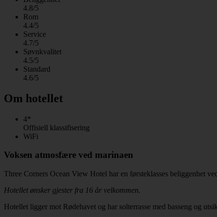
4.8/5
Rom
4.4/5
Service
4.7/5
Søvnkvalitet
4.5/5
Standard
4.6/5
Om hotellet
4*
Offisiell klassifisering
WiFi
Voksen atmosfære ved marinaen
Three Corners Ocean View Hotel har en førsteklasses beliggenhet ved E
Hotellet ønsker gjester fra 16 år velkommen.
Hotellet ligger mot Rødehavet og har solterrasse med basseng og utsikt