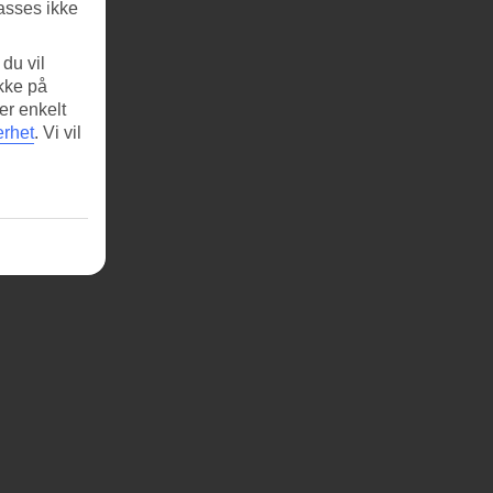
asses ikke
du vil
ikke på
er enkelt
erhet
.
Vi vil