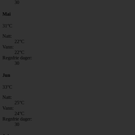
30
Mai
31
°
C
Natt:
22
°C
Vann:
22
°C
Regnfrie dager:
30
Jun
33
°
C
Natt:
25
°C
Vann:
24
°C
Regnfrie dager:
30