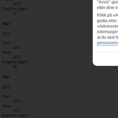
"Avvis" god
20
°C
etter dine i
Regnfrie dager:
27
Klikk på «A
godta eller
Mar
«Administre
informasjo
24
°
C
at du skal 
Natt:
personvern
14
°C
Vann:
20
°C
Regnfrie dager:
30
Apr
28
°
C
Natt:
18
°C
Vann:
20
°C
Regnfrie dager: