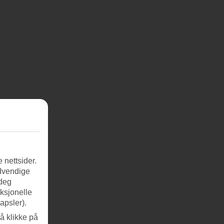
 nettsider.
ødvendige
 deg
nksjonelle
apsler).
å klikke på