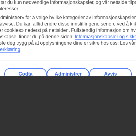
tar du kun nødvendige informasjonskapsler, og vår nettside tilp
nteresser.
dministrer» for å velge hvilke kategorier av informasjonskapsler 
 avvise. Du kan alltid endre disse innstillingene senere ved å kl
r cookies» nederst på nettsiden. Fullstendig informasjon om hv
nskapsel finner du på denne siden:
Informasjonskapsler og sikk
føle deg trygg på at opplysningene dine er sikre hos oss: Les vår
erklæring
.
Godta
Administrer
Avvis