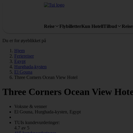
Reise
Flybilletter
Kun Hotell
Tilbud
Reis
Du er for øyeblikket på
Hjem
Feriereiser
Egypt
Hurghada-kysten
El Gouna
Three Corners Ocean View Hotel
Three Corners Ocean View Hote
Voksne & venner
El Gouna, Hurghada-kysten, Egypt
TUIs kundevurderinger:
4.7 av 5