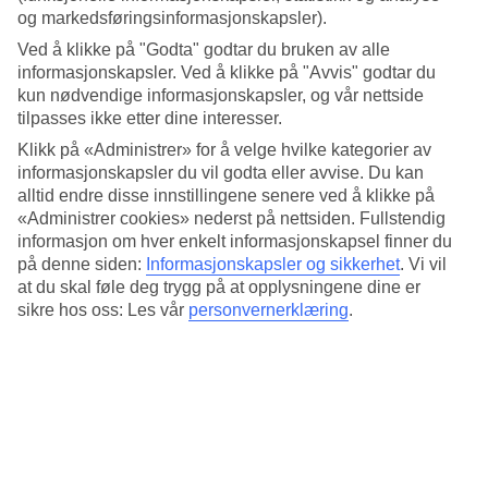
Standard
og markedsføringsinformasjonskapsler).
3.2/5
Ved å klikke på "Godta" godtar du bruken av alle
Om hotellet
informasjonskapsler. Ved å klikke på "Avvis" godtar du
kun nødvendige informasjonskapsler, og vår nettside
3*
tilpasses ikke etter dine interesser.
Offisiell klassifisering
Klikk på «Administrer» for å velge hvilke kategorier av
informasjonskapsler du vil godta eller avvise. Du kan
Det 3,5-stjerners hotellet Planeta Hotel & Aquapark i Sunny Beach
er et hotell med bar, frukostbuffé og WiFi. På hotellet kan du nyte
alltid endre disse innstillingene senere ved å klikke på
både massasje og badstu. Hvis det er barn med på reisen, er det
«Administrer cookies» nederst på nettsiden. Fullstendig
barneklubb/miniklubb, barnebasseng og lekeplass. På området
informasjon om hver enkelt informasjonskapsel finner du
finnes det parkeringsmuligheter. Hotellet hadde sin siste renovering
på denne siden:
Informasjonskapsler og sikkerhet
.
Vi vil
2022. Følgende kredittkort aksepteres på hotellet: Mastercard og
at du skal føle deg trygg på at opplysningene dine er
Visa.
sikre hos oss: Les vår
personvernerklæring
.
Kort om hotellet
Bad/strand
380 m
Utendørsbasseng/Barnebasseng
Ja/Ja
Restaurant/Bar
Ja/Ja