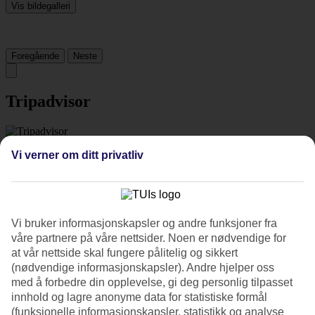
Vis bildegalleri
Foregående
Neste
Tripadvisor
3.1/5
Vi verner om ditt privatliv
Vurdering av
3.1 / 5
fra
292 vurderinger
Renhold
3.2/5
Beliggenhet
Vi bruker informasjonskapsler og andre funksjoner fra
4/5
våre partnere på våre nettsider. Noen er nødvendige for
Rom
at vår nettside skal fungere pålitelig og sikkert
3.8/5
Service
(nødvendige informasjonskapsler). Andre hjelper oss
3/5
med å forbedre din opplevelse, gi deg personlig tilpasset
Søvnkvalitet
innhold og lagre anonyme data for statistiske formål
3.4/5
(funksjonelle informasjonskapsler, statistikk og analyse