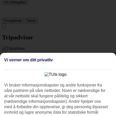
Vis bildegalleri
Foregående
Neste
Tripadvisor
4/5
Vi verner om ditt privatliv
Vurdering av
4 / 5
fra
1694 vurderinger
Renhold
4.3/5
Beliggenhet
4.3/5
Vi bruker informasjonskapsler og andre funksjoner fra
Rom
våre partnere på våre nettsider. Noen er nødvendige for
4.3/5
at vår nettside skal fungere pålitelig og sikkert
Service
(nødvendige informasjonskapsler). Andre hjelper oss
4.1/5
med å forbedre din opplevelse, gi deg personlig tilpasset
Søvnkvalitet
innhold og lagre anonyme data for statistiske formål
4.2/5