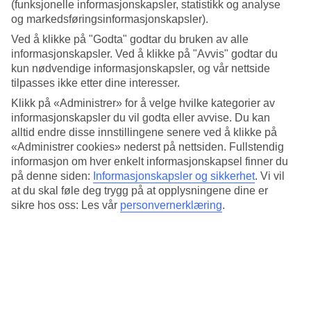
Standard
(funksjonelle informasjonskapsler, statistikk og analyse
4.1/5
og markedsføringsinformasjonskapsler).
Ved å klikke på "Godta" godtar du bruken av alle
Om hotellet
informasjonskapsler. Ved å klikke på "Avvis" godtar du
kun nødvendige informasjonskapsler, og vår nettside
4*
tilpasses ikke etter dine interesser.
Offisiell klassifisering
Klikk på «Administrer» for å velge hvilke kategorier av
Det 4-stjerners hotellet Imperial Resort i Sunny Beach er et hotell
informasjonskapsler du vil godta eller avvise. Du kan
med bar, frukostbuffé og WiFi. På hotellet kan du nyte både
alltid endre disse innstillingene senere ved å klikke på
massasje og badstu. Hvis det er barn med på reisen, er det
«Administrer cookies» nederst på nettsiden. Fullstendig
barneklubb/miniklubb, barnebasseng og lekeplass. På området
finnes det parkeringsmuligheter. Hotellet hadde sin siste renovering
informasjon om hver enkelt informasjonskapsel finner du
2023. Følgende kredittkort aksepteres på hotellet: Mastercard og
på denne siden:
Informasjonskapsler og sikkerhet
.
Vi vil
Visa.
at du skal føle deg trygg på at opplysningene dine er
sikre hos oss: Les vår
personvernerklæring
.
Kort om hotellet
Bad/strand
1,4 km
Utendørsbasseng/Barnebasseng
Ja/Ja
Restaurant/Bar
Ja/Ja