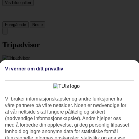
Vis bildegalleri
Foregående
Neste
Tripadvisor
3.3/5
Vi verner om ditt privatliv
Vurdering av
3.3 / 5
fra
234 vurderinger
Renhold
4.2/5
Beliggenhet
Vi bruker informasjonskapsler og andre funksjoner fra
3.5/5
våre partnere på våre nettsider. Noen er nødvendige for
Rom
at vår nettside skal fungere pålitelig og sikkert
4/5
Service
(nødvendige informasjonskapsler). Andre hjelper oss
3.6/5
med å forbedre din opplevelse, gi deg personlig tilpasset
Søvnkvalitet
innhold og lagre anonyme data for statistiske formål
3.5/5
(funksjonelle informasjonskapsler, statistikk og analyse