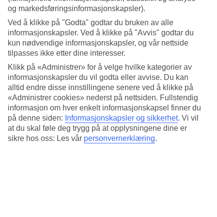
Standard
og markedsføringsinformasjonskapsler).
3.7/5
Ved å klikke på "Godta" godtar du bruken av alle
Om hotellet
informasjonskapsler. Ved å klikke på "Avvis" godtar du
kun nødvendige informasjonskapsler, og vår nettside
3*
tilpasses ikke etter dine interesser.
Offisiell klassifisering
Klikk på «Administrer» for å velge hvilke kategorier av
Det 3-stjerners hotellet Hotel Calypso i Sunny Beach er et hotell
informasjonskapsler du vil godta eller avvise. Du kan
med bar, frukostbuffé og WiFi. På hotellet kan du nyte både
alltid endre disse innstillingene senere ved å klikke på
massasje og badstu. Hvis det er barn med på reisen, er det
«Administrer cookies» nederst på nettsiden. Fullstendig
barneklubb/miniklubb, barnebasseng og lekeplass. På området
informasjon om hver enkelt informasjonskapsel finner du
finnes det parkeringsmuligheter. Følgende kredittkort aksepteres på
på denne siden:
Informasjonskapsler og sikkerhet
.
Vi vil
hotellet: Mastercard og Visa.
at du skal føle deg trygg på at opplysningene dine er
sikre hos oss: Les vår
personvernerklæring
.
Kort om hotellet
Bad/strand
610 m
Utendørsbasseng/Barnebasseng
Ja/Ja
Restaurant/Bar
Ja/Ja
Transfertid