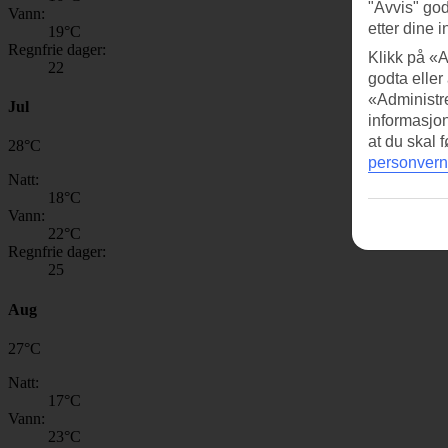
"Avvis" god
Vann:
etter dine i
19
°C
Regnfrie dager:
Klikk på «A
22
godta eller
«Administre
Jul
informasjo
at du skal 
28
°
C
personvern
Natt:
18
°C
Vann:
22
°C
Regnfrie dager:
25
Aug
27
°
C
Natt:
17
°C
Vann:
23
°C