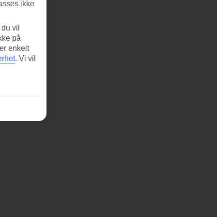
asses ikke
du vil
ikke på
er enkelt
erhet
.
Vi vil