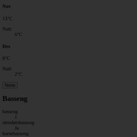
Nov
13
°
C
Natt:
6
°C
Des
8
°
C
Natt:
2
°C
Neste
Basseng
basseng
1
utendørsbasseng
Ja
barnebasseng