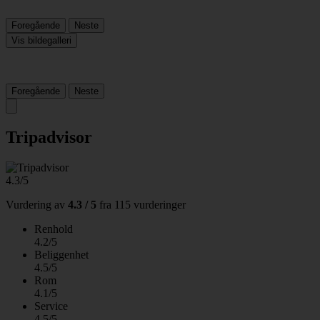
Foregående
Neste
Vis bildegalleri
Foregående
Neste
Tripadvisor
4.3/5
Vurdering av
4.3 / 5
fra
115 vurderinger
Renhold
4.2/5
Beliggenhet
4.5/5
Rom
4.1/5
Service
4.5/5