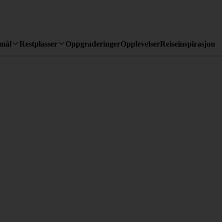
emål
Restplasser
Oppgraderinger
Opplevelser
Reiseinspirasjon