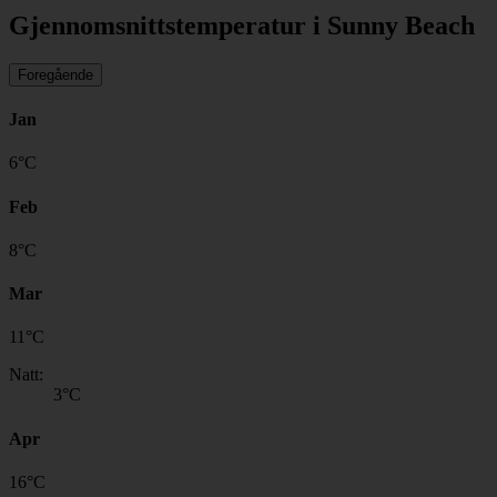
Gjennomsnittstemperatur i Sunny Beach
Foregående
Jan
6
°
C
Feb
8
°
C
Mar
11
°
C
Natt:
3
°C
Apr
16
°
C