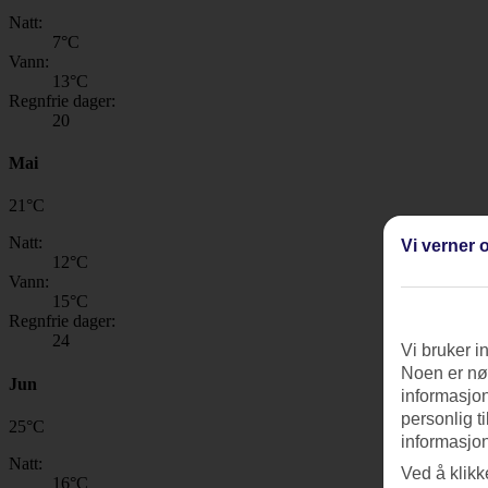
Natt:
7
°C
Vann:
13
°C
Regnfrie dager:
20
Mai
21
°
C
Natt:
Vi verner o
12
°C
Vann:
15
°C
Regnfrie dager:
24
Vi bruker i
Noen er nød
Jun
informasjon
personlig t
25
°
C
informasjon
Natt:
Ved å klikk
16
°C