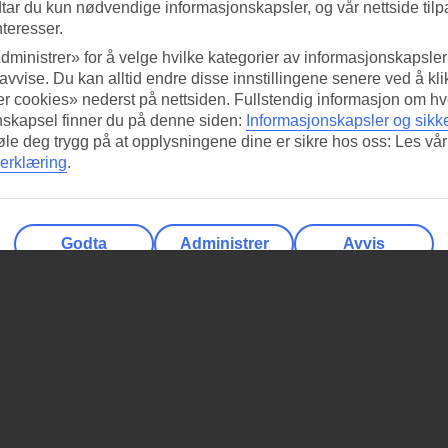
tar du kun nødvendige informasjonskapsler, og vår nettside tilp
nteresser.
dministrer» for å velge hvilke kategorier av informasjonskapsler 
 avvise. Du kan alltid endre disse innstillingene senere ved å kl
r cookies» nederst på nettsiden. Fullstendig informasjon om hv
nskapsel finner du på denne siden:
Informasjonskapsler og sikk
føle deg trygg på at opplysningene dine er sikre hos oss: Les vår
erklæring
.
Godta
Administrer
Avvis