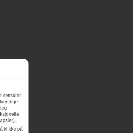
 nettsider.
ødvendige
 deg
nksjonelle
apsler).
å klikke på