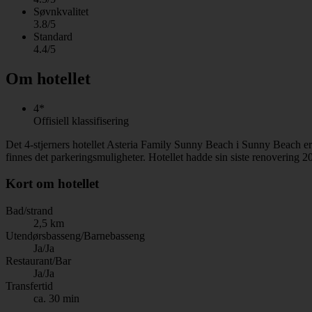
Søvnkvalitet
3.8/5
Standard
4.4/5
Om hotellet
4*
Offisiell klassifisering
Det 4-stjerners hotellet Asteria Family Sunny Beach i Sunny Beach er
finnes det parkeringsmuligheter. Hotellet hadde sin siste renovering 2
Kort om hotellet
Bad/strand
2,5 km
Utendørsbasseng/Barnebasseng
Ja/Ja
Restaurant/Bar
Ja/Ja
Transfertid
ca. 30 min