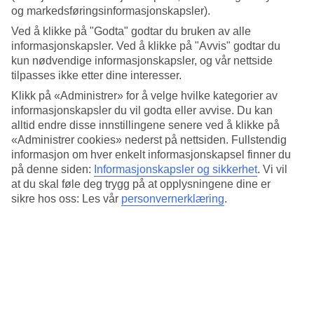
og markedsføringsinformasjonskapsler).
Hotellet har:
Ved å klikke på "Godta" godtar du bruken av alle
Døgnåpen resepsjon
informasjonskapsler. Ved å klikke på "Avvis" godtar du
WiFi i fellesområdene
kun nødvendige informasjonskapsler, og vår nettside
Luftkondisjonering
tilpasses ikke etter dine interesser.
Restaurant, bar og kafé
Basseng
Klikk på «Administrer» for å velge hvilke kategorier av
Badstue
informasjonskapsler du vil godta eller avvise. Du kan
Treningsrom
alltid endre disse innstillingene senere ved å klikke på
Sykkelutleie
«Administrer cookies» nederst på nettsiden. Fullstendig
Parkering
informasjon om hver enkelt informasjonskapsel finner du
Rommene/leilighetene har:
på denne siden:
Informasjonskapsler og sikkerhet
.
Vi vil
at du skal føle deg trygg på at opplysningene dine er
WiFi
sikre hos oss: Les vår
personvernerklæring
.
Luftkondisjonering
Badekar/dusj og WC
Hårføner
TV
Opphold på Novotel Rio De Janeiro Barra Da
Tijuca
Noen rom/leiligheter kan bestilles for flere enn ordinært antall