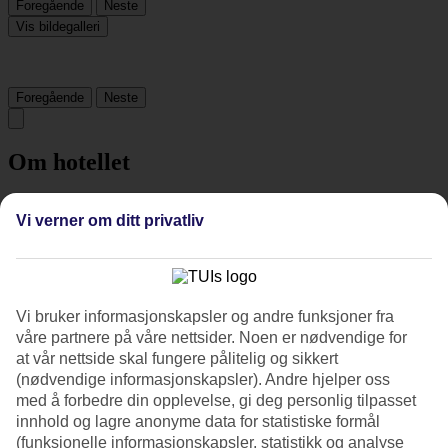
Foregående
Neste
Vis bildegalleri
Foregående
Neste
Om hotellet
4*
Vi verner om ditt privatliv
Offisiell klassifisering
Nær stranden og bylivet
På Novotel Rio De Janeiro Barra Da Tijuca bor du rett ved stranden,
Vi bruker informasjonskapsler og andre funksjoner fra
sentralt i Barra da Tijuca. På hotellet er det restaurant, bar og en kafé
der du kan få noe å spise og drikke på dagtid. Etter en økt i hotellets
våre partnere på våre nettsider. Noen er nødvendige for
treningsrom kan du slappe av i badstuen eller ta en avkjølende
at vår nettside skal fungere pålitelig og sikkert
dukkert i bassenget.
(nødvendige informasjonskapsler). Andre hjelper oss
med å forbedre din opplevelse, gi deg personlig tilpasset
Bassenget ligger på hotellets takterrasse og herfra har du også utsikt
innhold og lagre anonyme data for statistiske formål
over den kilometerlange sandstranden nedenfor hotellet. Får du lyst
til å bade i havet, kan du spasere til stranden på under fem minutter.
(funksjonelle informasjonskapsler, statistikk og analyse