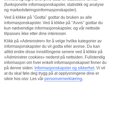
Prisen du ser når du bestiller, er prisen som gjelder!
(funksjonelle informasjonskapsler, statistikk og analyse
og markedsføringsinformasjonskapsler).
https://www.tui.no/reise-med-tui/reisevilkar/vilkar-for-pakkereiser/
Ved å klikke på "Godta" godtar du bruken av alle
informasjonskapsler. Ved å klikke på "Avvis" godtar du
Pengene tilbake hvis reisen din blir kansellert når
kun nødvendige informasjonskapsler, og vår nettside
tilpasses ikke etter dine interesser.
du bestiller både fly og hotell hos oss.
Klikk på «Administrer» for å velge hvilke kategorier av
https://www.tui.no/app/
informasjonskapsler du vil godta eller avvise. Du kan
alltid endre disse innstillingene senere ved å klikke på
«Administrer cookies» nederst på nettsiden. Fullstendig
Trygghet på reisemålet ditt. Du kan kontakte
informasjon om hver enkelt informasjonskapsel finner du
guidene våre døgnet rundt i
TUI-appen.
på denne siden:
Informasjonskapsler og sikkerhet
.
Vi vil
at du skal føle deg trygg på at opplysningene dine er
https://www.tui.no/reise-med-tui/trygt-med-tui/
sikre hos oss: Les vår
personvernerklæring
.
TUI er Europas største reiseselskap.
Vi gir deg trygghet og kvalitet hele veien.
https://www.tui.no/hotell/barekraftsertifiserte-hotells/