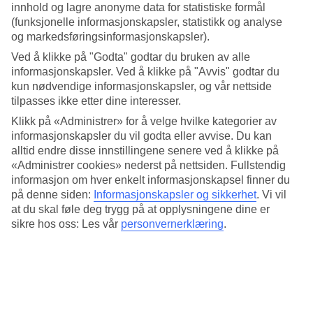
innhold og lagre anonyme data for statistiske formål
hvis du vil vite hvordan det kan utspille seg – og les videre
(funksjonelle informasjonskapsler, statistikk og analyse
nedover her for å få vite hvordan du kan trylle frem
og markedsføringsinformasjonskapsler).
godsakene hjemme på ditt eget kjøkken. Her gir vi deg
Ved å klikke på "Godta" godtar du bruken av alle
oppskriftene på våre favoritter fra
Phu Quoc
, som du kan
informasjonskapsler. Ved å klikke på "Avvis" godtar du
reise til med TUI. De aller fleste råvarene til disse rettene får
kun nødvendige informasjonskapsler, og vår nettside
tilpasses ikke etter dine interesser.
du tak i her hjemme – enten i en velassortert matbutikk,
Klikk på «Administrer» for å velge hvilke kategorier av
eller i et asiatisk supermarked.
informasjonskapsler du vil godta eller avvise. Du kan
alltid endre disse innstillingene senere ved å klikke på
Oppskrift på ferske vietnamesiske
«Administrer cookies» nederst på nettsiden. Fullstendig
vårruller – (2 porsjoner)
informasjon om hver enkelt informasjonskapsel finner du
på denne siden:
Informasjonskapsler og sikkerhet
.
Vi vil
at du skal føle deg trygg på at opplysningene dine er
Dette trenger du:
sikre hos oss: Les vår
personvernerklæring
.
6 stk. rispapir
40 g blandede urter (Thai basilikum, mynte, koriander,
persille)
80 g risnudler (kokt og avkjølt)
40 g agurk (kuttet i lange stenger)