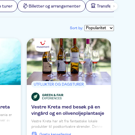
e turer
Billetter og arrangementer
Transfer
Til
Sort by:
UTFLUKTER OG DAGSTURER
Kreta
Vestre Kreta med besøk på en
vingård og en olivenoljeplantasje
hania er
hver av
Vestre Kreta har alt fra fantastiske lokale
elg mellom
produkter til postkortvakre strender. Denne
d
heldagsturen viser områdets beste steder,
Gratis kansellering