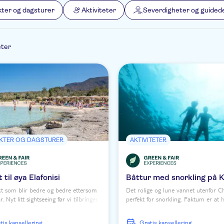
kter og dagsturer
Aktiviteter
Severdigheter og guided
eter
KTER OG DAGSTURER
AKTIVITETER
 til øya Elafonisi
Båttur med snorkling på 
kt som blir bedre og bedre ettersom
Det rolige og lune vannet utenfor C
. Nyt litt sightseeing før vi tilbringer
perfekt for snorkling. Faktum er at 
dagen med å slappe på Elafonisi, en
disse snorklingturene er et must. V
øy sørvest for Kreta. Vi besøker også
en formiddag eller ettermiddag me
ratis kansellering
Gratis kansellering